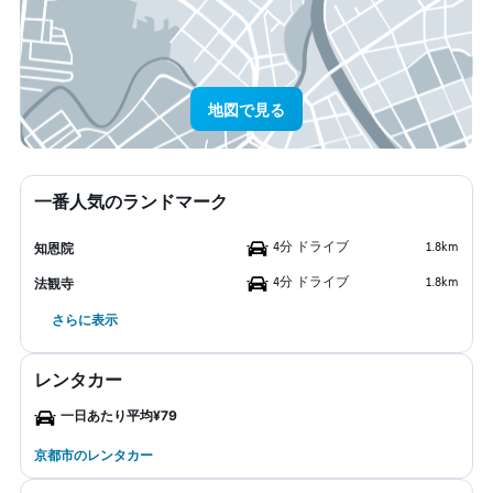
地図で見る
一番人気のランドマーク
4分 ドライブ
1.8km
知恩院
4分 ドライブ
1.8km
法観寺
さらに表示
レンタカー
一日あたり平均¥79
京都市のレンタカー