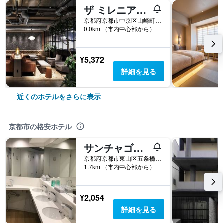
ザ ミレニアルズ 京都
京都府京都市中京区山崎町 235
0.0km （市内中心部から）
¥5,372
詳細を見る
近くのホテルをさらに表示
京都市の格安ホテル
サンチャゴゲストハウス京都
京都府京都市東山区五条橋東6-503
1.7km （市内中心部から）
¥2,054
詳細を見る