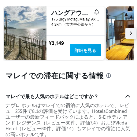
い
軸
ま
ハングアウト ビーチ & リゾート
1​
す
本
表
175 Brgy Motag, Malay, Aklan, マレイ, フィリピン
は、
4.3km （市内中心部から）
の
客
X
室
軸
の
1​
¥3,149
平
本
詳細を見る
均
は、
料
曜
金
日
を
を
マレイでの滞在に関する情報
表
表
し
し
て
て
い
い
マレイで最も人気のホテルはどこですか？
ま
ま
す
ナヴロ ホテルはマレイでの宿泊に人気のホテルで、レビ
す。
ュー255件で8.1の評価を受けています。HotelsCombined
表
ユーザーの最新フィードバックによると、S-E ホテル ア
の
ンド レジデンス（レビュー80件、評価7.4）およびVieda
Y
Hotel（レビュー60件、評価7.4）もマレイでの宿泊に人気
軸
の高いホテルです。
1​