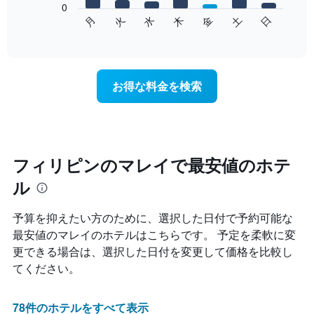
表
0
次
水
火
月
日
土
金
木
し
の
End
て
of
チ
interactive
い
ャ
chart
ま
ー
す
ト
お得な料金を検索
表
は、
の
曜
X
日
軸
ご
1​
と
本
の
フィリピンのマレイで最安値のホテ
は、
客
月
ル
室
を
の
表
平
予算を抑えたい方のために、選択した日付で予約可能な
し
均
て
最安値のマレイのホテルはこちらです。 予定を柔軟に変
料
い
更できる場合は、選択した日付を変更して価格を比較し
金
ま
を
てください。
す。
表
表
し
の
て
78件のホテルをすべて表示
Y