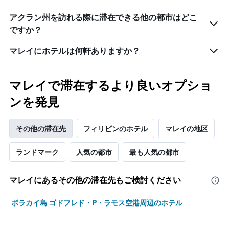
本
は、
アクラン州を訪れる際に滞在できる他の都市はどこ
客
ですか？
室
の
マレイにホテルは何軒ありますか？
平
均
料
マレイで滞在するより良いオプショ
金
を
ンを発見
表
し
て
その他の滞在先
フィリピンのホテル
マレイの地区
い
ま
ランドマーク
人気の都市
最も人気の都市
す
マレイ​にあるその他の滞在先もご検討ください
ボラカイ島 ゴドフレド・P・ラモス空港周辺のホテル