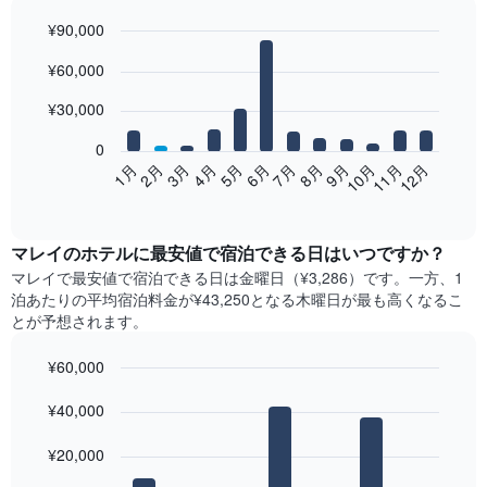
¥90,000
Bar
Chart
¥60,000
graphic.
chart
with
12
¥30,000
bars.
0
次
2月
5月
8月
11月
1月
4月
7月
10月
3月
6月
9月
12月
の
End
of
表
interactive
は、
chart
月
マレイ​の​ホテル​に最安値で宿泊できる日はいつですか？
ご
マレイ​で最安値で宿泊できる日は金曜日​（¥3,286）です。一方、1
と
泊あたりの平均宿泊料金が¥43,250となる木曜日​が最も高くなるこ
の
とが予想されます。
客
室
¥60,000
の
Bar
平
Chart
graphic.
¥40,000
chart
均
with
料
7
¥20,000
金
bars.
を