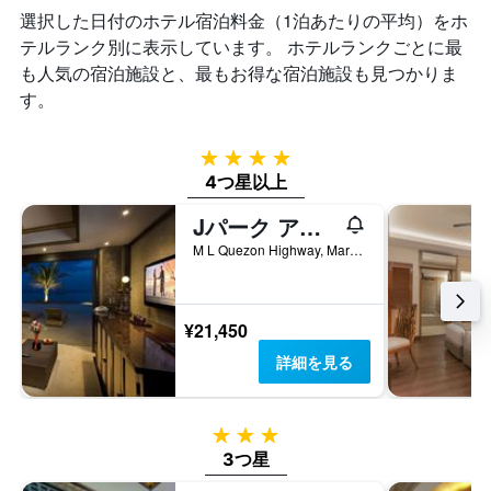
は、
ク
選択した日付のホテル宿泊料金（1泊あたりの平均）をホ
軸
過
ご
1
去
テルランク別に表示しています。 ホテルランクごとに最
と
本
3
の
も人気の宿泊施設と、最もお得な宿泊施設も見つかりま
は、
日
カ
す。
宿
間
テ
泊
に
ゴ
ま
見
リ
4つ星
で
つ
ー
4つ星以上
の
か
を
日
っ
表
Jパーク アイランド リゾート & ウォーターパーク
数
た
し
を
M L Quezon Highway, Maribago, マクタン, フィリピン
本
て
表
日
い
し
の
ま
て
客
す。
¥21,450
い
室
表
ま
の
の
詳細を見る
す
平
Y
表
均
軸
の
料
1
3つ星
Y
金
本
軸
3つ星
を
は、
1
表
過