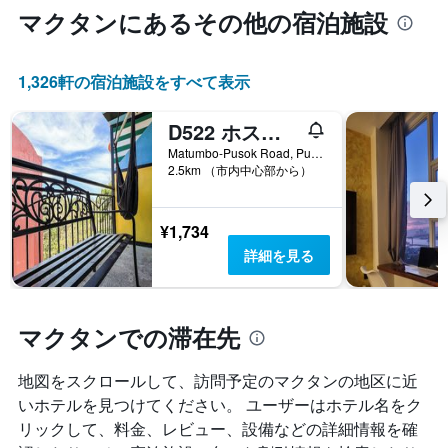
し
マクタン​にあるその他の宿泊施設
て
い
ま
す
1,326​軒の宿泊施設をすべて表示
D522 ホステル・アット・キーナーヒルズ - ニア・セブ空港
Matumbo-Pusok Road, Pusok, マクタン, フィリピン
2.5km （市内中心部から）
¥1,734
詳細を見る
マクタンでの滞在先
地図をスクロールして、訪問予定のマクタン​の地区に近
いホテルを見つけてください。 ユーザーはホテル名をク
リックして、料金、レビュー、設備などの詳細情報を確