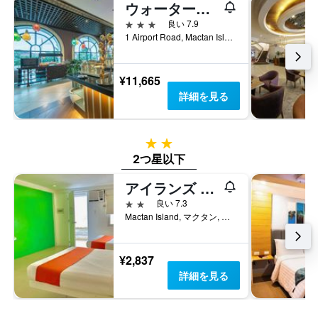
ウォーターフロント エアポート ホテル & カジノ
本
し
去
は、
て
3つ星
3
良い 7.9
客
い
日
1 Airport Road, Mactan Island, マクタン, フィリピン
室
ま
間
の
す
に
平
見
¥11,665
均
つ
詳細を見る
料
か
金
っ
を
た
表
2つ星
今
し
週
2つ星以下
て
末
い
アイランズ ステイ ホテルズ - マクタン
の
ま
客
2つ星
良い 7.3
す
室
Mactan Island, マクタン, フィリピン
の
平
均
¥2,837
料
詳細を見る
金
を
表