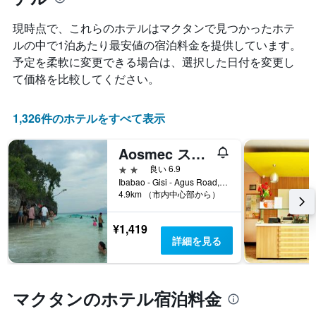
室
ン
計
料
ク
し
現時点で、これらのホテルはマクタン​で見つかったホテ
金
ご
て
ルの中で1泊あたり最安値の宿泊料金を提供しています。
が
と
表
予定を柔軟に変更できる場合は、選択した日付を変更し
ど
の
示
の
カ
て価格を比較してください。
し
よ
テ
た
う
ゴ
も
に
リ
1,326件のホテルをすべて表示
の
変
ー
で
化
を
す
Aosmec スクエア ホテル
す
表
表
る
2つ星
良い 6.9
し
の
か
Ibabao - Gisi - Agus Road, マクタン, フィリピン
て
X
4.9km （市内中心部から）
を
い
軸
表
ま
1
し
す。
本
¥1,419
て
表
は、
詳細を見る
い
の
ホ
ま
Y
テ
す
軸
ル
表
1
マクタンのホテル宿泊料金
ラ
の
本
ン
X