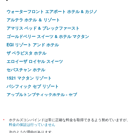
ウォーターフロント エアポート ホテル & カジノ
アルテラ ホテル ＆ リゾート
アマリス ベッド & ブレックファースト
ゴールドベリー スイーツ & ホテル マクタン
EGI リゾート アンド ホテル
ザ ベラビスタ ホテル
エロイーザ ロイヤル スイーツ
セバスチャン ホテル
1521 マクタン リゾート
パシフィック セブ リゾート
アップルトンブティックホテル - セブ
アエロテル セブ
ソトグランデ ホテル＆リゾート
ビスタ マール ビーチ リゾート アンド カントリー クラブ
*
ホテルズコンバインドは常に正確な料金を取得できるよう努めていますが、
料金の保証は行っていません
ラ ミラダ ホテル
次のような理由があります。