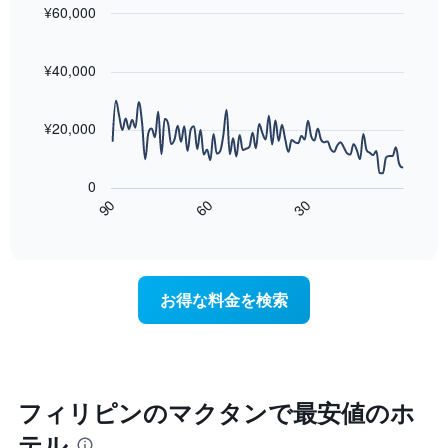
に
っ
¥60,000
平
集
た
均
Line
Chart
計
今
料
graphic.
chart
し
週
with
金
¥40,000
て
90
末
を
表
data
の
表
points.
示
客
し
¥20,000
し
室
て
次
た
の
い
の
も
平
ま
0
表
の
均
す
60
90
30
は、
で
End
料
of
宿
す
金
interactive
泊
表
chart
を
日
の
ホ
に
X
テ
お得な料金を検索
近
軸
ル
づ
1
ラ
く
本
ン
に
は、
ク
つ
ホ
ご
れ
テ
フィリピンのマクタンで最安値のホ
と
て
ル
に
テル
客
ラ
集