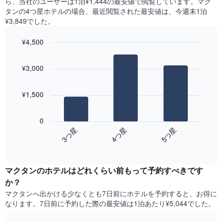
ら、当社のユーザーは1泊¥1,444​の最安値で閲覧しています。マク
X
の
つ
タンの4つ星ホテルの場合、最近閲覧された最安値は、今週末1泊
軸
平
か
¥3,849でした。
1​
均
っ
本
料
た
は、
¥4,500
金
本
曜
を
Bar
Chart
日
日
graphic.
chart
表
の
¥3,000
を
with
し
客
3
表
て
室
bars.
し
い
の
¥1,500
て
ま
平
次
い
す
均
の
ま
0
料
表
す。
4​つ星​
5​つ星​
3​つ星​
金
は、
表
を
End
過
の
of
ホ
去
Y
interactive
テ
3
chart
軸
ル
マクタンのホテル​はどれくらい前もって予約すべきです
日
1​
ラ
間
本
か？
ン
に
は、
マクタン​へ出かける少なくとも7日前にホテルを予約すると、お得に
ク
見
客
なります。7日前に予約した際の最安値は1泊あたり¥5,044でした。
ご
つ
室
と
か
の