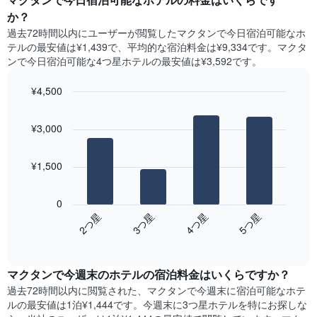
表
ト
か？
の
は、
X
過去72時間以内にユーザーが閲覧したマクタンで今日宿泊可能なホ
曜
軸
テル​の最安値は¥1,439で、平均的な宿泊料金は¥9,334です。マクタ
日
1​
ンで今日宿泊可能な4つ星ホテル​の最安値は¥3,592​です。
ご
本
と
は、
¥4,500
の
月
客
Bar
Chart
を
graphic.
室
chart
表
¥3,000
with
の
し
4
平
て
bars.
均
い
¥1,500
料
ま
次
金
す。
の
を
0
表
表
表
2​つ星​
3​つ星​
4​つ星​
5​つ星​
の
は、
し
Y
End
過
て
of
軸
去
interactive
い
1​
3
chart
ま
本
マクタン​で今週末のホテル​の宿泊料金はいくらですか？
日
す
は、
間
過去72時間以内に閲覧された、マクタン​で今週末に宿泊可能なホテ
表
客
に
ル​の最安値は1泊¥1,444です。今週末に3つ星ホテルを特にお探しな
の
室
見