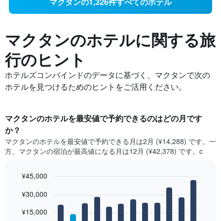
マクタンの1,326件すべてのホテル
マクタンの​ホテルに関する旅
行のヒント
ホテルズコンバインドのデータに基づく、マクタンで次の
ホテルを見つけるためのヒントをご活用ください。
マクタン​のホテルを最安値で予約できるのはどの月です
か？
マクタン​の​ホテルを最安値で予約できる月は2月 (¥14,288) です。一
方、マクタン​の​宿泊が最高値になる月は12月​ (¥42,378) です。c
¥45,000
Bar
Chart
¥30,000
graphic.
chart
with
12
¥15,000
bars.