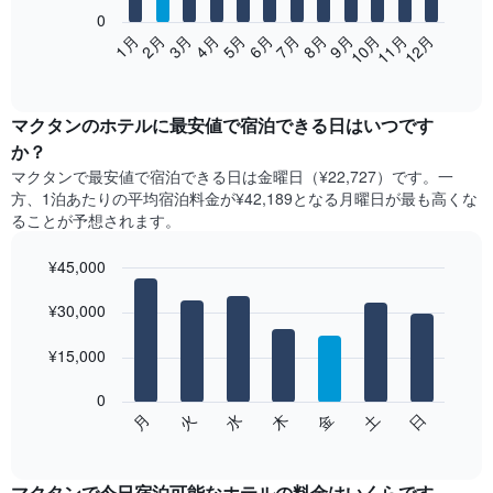
0
次
2月
5月
8月
11月
1月
4月
7月
10月
3月
6月
9月
12月
の
End
of
表
interactive
は、
chart
月
マクタン​の​ホテル​に最安値で宿泊できる日はいつです
ご
か？
と
マクタン​で最安値で宿泊できる日は金曜日​（¥22,727）です。一
の
方、1泊あたりの平均宿泊料金が¥42,189となる月曜日​が最も高くな
客
ることが予想されます。
室
の
¥45,000
平
均
Bar
Chart
graphic.
料
¥30,000
chart
with
金
7
を
¥15,000
bars.
表
し
0
次
て
水
火
月
日
土
金
木
の
End
い
of
チ
ま
interactive
ャ
chart
す
ー
マクタンで今日宿泊可能なホテル​の料金はいくらです