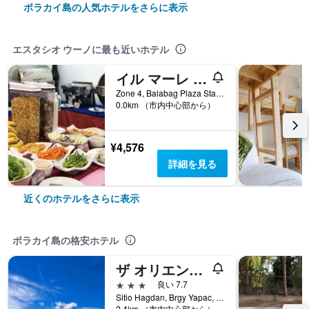
ボラカイ島の人気ホテルをさらに表示
エスタシオ ウーノに最も近いホテル
イル マーレ サクラ リゾート ボラカイ
Zone 4, Balabag Plaza Station 1, ボラカイ島, フィリピン
0.0km （市内中心部から）
¥4,576
詳細を見る
近くのホテルをさらに表示
ボラカイ島の格安ホテル
ザ オリエント ビーチ ボラカイ
3つ星
良い 7.7
Sitio Hagdan, Brgy Yapac, ボラカイ島, フィリピン
2.4km （市内中心部から）