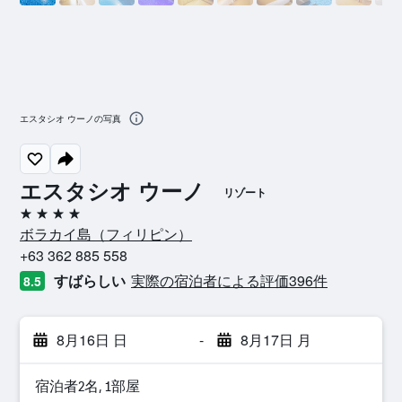
エスタシオ ウーノの写真
エスタシオ ウーノ
リゾート
4つ星
ボラカイ島​（フィリピン​）​
+63 362 885 558
すばらしい
実際の宿泊者による評価396​件
8.5
8月16日 日
-
8月17日 月
宿泊者2名, 1​部屋