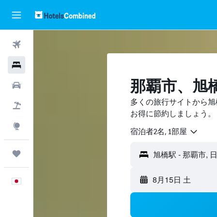
航空券
ホテル
那覇市​、
レンタカー
多くの旅行サイトから旭
航空券+ホテル
お得に節約しましょう。
Explore
宿泊者2名, 1​部屋
Trips
8月15日 土
日本語