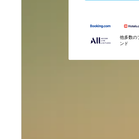
他多数の
ンド