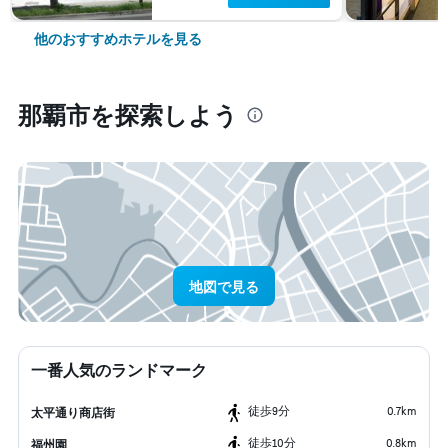
他のおすすめホテルを見る
那覇市​を探索しよう
地図で見る
一番人気のランドマーク
​徒歩9分
0.7km
太平通り商店街
​徒歩10分
0.8km
福州園