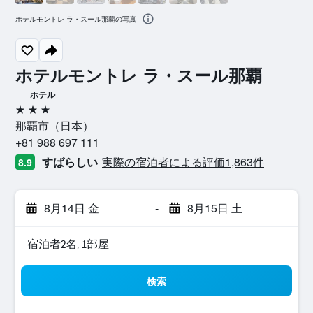
ホテルモントレ ラ・スール那覇の写真
ホテルモントレ ラ・スール那覇
ホテル
3つ星
那覇市​（日本​）​
+81 988 697 111
すばらしい
実際の宿泊者による評価1,863​件
8.9
8月14日 金
-
8月15日 土
宿泊者2名, 1​部屋
検索