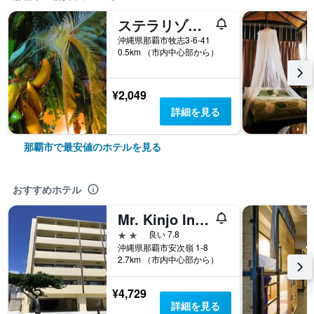
ステラリゾート
沖縄県那覇市牧志3-6-41
0.5km （市内中心部から）
¥2,049
詳細を見る
那覇市で最安値のホテルを見る
おすすめホテル
Mr. Kinjo In Violette 空港前
2つ星
良い 7.8
沖縄県那覇市安次嶺 1-8
2.7km （市内中心部から）
¥4,729
詳細を見る