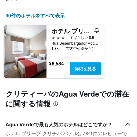
し
Y
て
軸
い
1​
90件のホテルをすべて表示
ま
本
す
は、
ホテル ブリーブ クリチバ バテル
表
客
の
3つ星
すばらしい 8.9
室
X
Rua Desembargador Motta, 1221, クリティーバ, ブラジル
の
軸
1.8km （市内中心部から）
平
1​
均
本
料
¥6,584
は、
金
詳細を見る
曜
を
日
表
を
し
表
て
クリティーバのAgua Verdeでの滞在
し
い
て
に関する情報
ま
い
す
ま
す。
表
Agua Verdeで最も人気のホテルはどこですか？
の
ホテル ブリーブ クリチバ バテルは2,841件のレビューで
Y