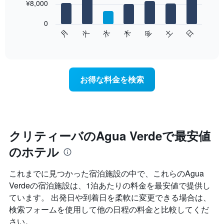
を
¥8,000
bars.
表
し
0
次
て
水
火
月
日
土
金
木
の
End
い
of
チ
ま
interactive
ャ
chart
す
ー
表
ト
の
お得な料金を検索
は、
X
曜
軸
日
1​
ご
本
と
は、
の
クリティーバのAgua Verdeで最安値
月
客
を
のホテル
室
表
の
し
平
て
これまでに見つかった宿泊施設の中で、これらのAgua
均
い
Verde​の宿泊施設は、1泊あたりの料金を最安値で提供し
料
ま
ています。 出発日や到着日を柔軟に変更できる場合は、
金
す。
を
検索フォームを使用して他の日程の料金と比較してくだ
表
表
の
さい。