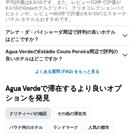
平均評価は8.9/10です。また、レビュー752件で評価が
軸
9.0/10のQoyaホテルクリチバ、クリオコレクションバイ
1​
ヒルトンや、レビュー850件で評価が8.6/10のエスキーナ
本
バテル ホテルもおすすめです。
は、
客
室
アレナ・ダ・バイシャーダ周辺で評判の良いホテル
の
はどこですか？
平
均
Agua VerdeのEstádio Couto Pereira周辺で評判の
料
良いホテルはどこですか？
金
を
よくある質問 (FAQ) をもっと見る
表
し
て
Agua Verdeで滞在するより良いオプ
い
ま
ションを発見
す
クリティーバの地区
その他の滞在先
パラナ州のホテル
ランドマーク
人気の都市