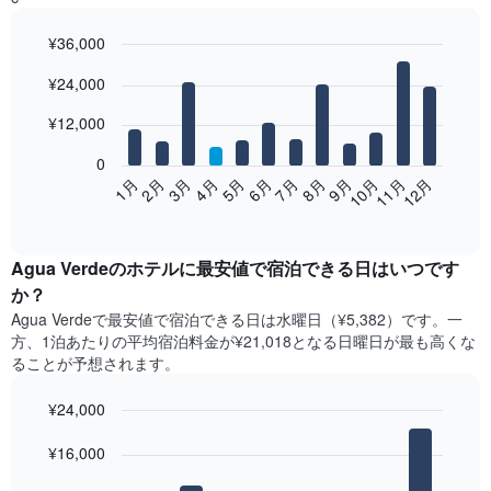
¥36,000
Bar
Chart
¥24,000
graphic.
chart
with
12
¥12,000
bars.
0
次
2月
5月
8月
11月
1月
4月
7月
10月
3月
6月
9月
12月
の
End
of
表
interactive
は、
chart
月
Agua Verde​の​ホテル​に最安値で宿泊できる日はいつです
ご
か？
と
Agua Verde​で最安値で宿泊できる日は水曜日​（¥5,382）です。一
の
方、1泊あたりの平均宿泊料金が¥21,018となる日曜日​が最も高くな
客
ることが予想されます。
室
の
¥24,000
平
均
Bar
Chart
graphic.
料
¥16,000
chart
with
金
7