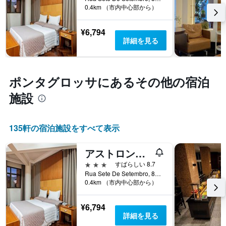
ま
軸
0.4km （市内中心部から）
を
す。
1
表
表
本
し
の
¥6,794
は、
て
Y
詳細を見る
ホ
い
軸
テ
ま
1
ル
す
本
ラ
表
は、
ポンタグロッサ​にあるその他の宿泊
ン
の
過
ク
X
施設
去
ご
軸
3
と
1
日
の
本
間
135​軒の宿泊施設をすべて表示
カ
は、
に
テ
宿
見
ゴ
アストロン・ポンタ・グロッサ・プラザ・バイ・ノビル
泊
つ
リ
ま
か
3つ星
すばらしい 8.7
ー
で
っ
Rua Sete De Setembro, 887, ポンタグロッサ, ブラジル
を
の
た
0.4km （市内中心部から）
表
日
本
し
数
日
¥6,794
て
を
の
詳細を見る
い
表
客
ま