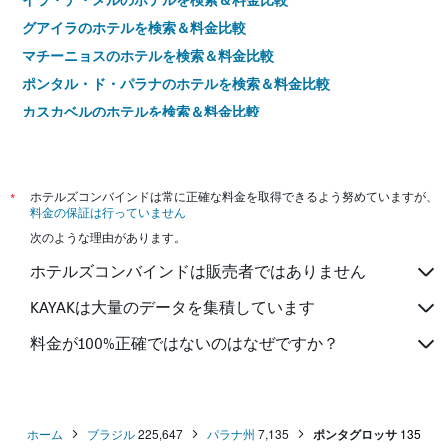
グアイラのホテルを検索＆料金比較
マチーニョスのホテルを検索＆料金比較
ポンタル・ド・パラナのホテルを検索＆料金比較
カスカベルのホテルを検索＆料金比較
モヘッテスのホテルを検索＆料金比較
パラナグアのホテルを検索＆料金比較
グアラプアバのホテルを検索＆料金比較
*
ホテルズコンバインドは常に正確な料金を取得できるよう努めていますが、
料金の保証は行っていません
フランシスコ・ベウトランのホテルを検索＆料金比較
次のような理由があります。
カンポ・モウランのホテルを検索＆料金比較
ホテルズコンバインドは販売者ではありません
カンポラルゴのホテルを検索＆料金比較
カストロのホテルを検索＆料金比較
KAYAKは大量のデータを集積しています
プルデントーポリスのホテルを検索＆料金比較
料金が100%正確ではないのはなぜですか？
アプカラナのホテルを検索＆料金比較
シアノルテのホテルを検索＆料金比較
パトブランコのホテルを検索＆料金比較
ホーム
ブラジル
225,647
パラナ州
7,135
ポンタグロッサ
135
テレマコ・ボルバのホテルを検索＆料金比較