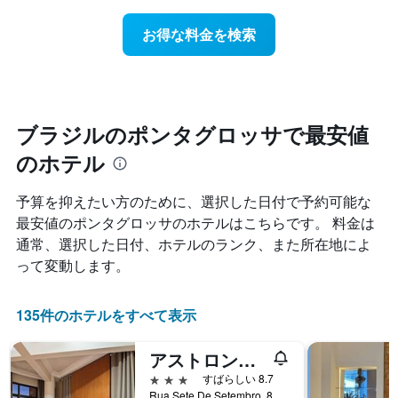
ホ
日
軸
テ
に
1
お得な料金を検索
ル
近
本
ラ
づ
は、
ン
く
ホ
ク
に
テ
ご
つ
ル
と
れ
ブラジルのポンタグロッサで最安値
ラ
に
て
ン
集
のホテル
客
ク
計
室
ご
し
料
と
予算を抑えたい方のために、選択した日付で予約可能な
て
金
の
最安値のポンタグロッサのホテルはこちらです。 料金は
表
が
カ
示
通常、選択した日付、ホテルのランク、また所在地によ
ど
テ
し
の
ゴ
って変動します。
た
よ
リ
も
う
ー
の
に
135件のホテルをすべて表示
を
で
変
表
す
化
し
アストロン・ポンタ・グロッサ・プラザ・バイ・ノビル
表
す
て
の
る
3つ星
すばらしい 8.7
い
X
か
Rua Sete De Setembro, 887, ポンタグロッサ, ブラジル