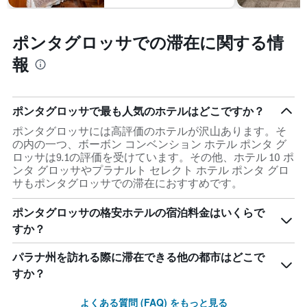
し
室
す。
て
の
表
い
平
ポンタグロッサでの滞在に関する情
の
ま
均
Y
す
料
報
軸
表
金
1
の
を
本
Y
表
は、
軸
し
ポンタグロッサで最も人気のホテルはどこですか？
過
1
て
去
ポンタグロッサには高評価のホテルが沢山あります。そ
本
い
3
の内の一つ、ボーボン コンベンション ホテル ポンタ グ
は、
ま
日
ロッサは9.1の評価を受けています。その他、ホテル 10 ポ
客
す
間
ンタ グロッサやプラナルト セレクト ホテル ポンタ グロ
室
に
サもポンタグロッサでの滞在におすすめです。
の
見
平
つ
均
ポンタグロッサの格安ホテルの宿泊料金はいくらで
か
料
すか？
っ
金
た
を
パラナ州を訪れる際に滞在できる他の都市はどこで
今
表
週
すか？
し
末
て
の
よくある質問 (FAQ) をもっと見る
い