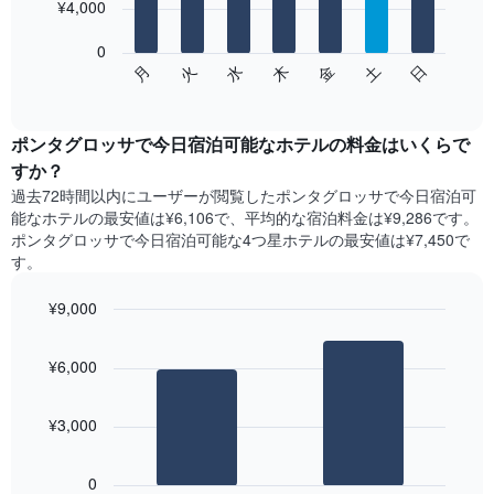
を
¥4,000
bars.
表
し
0
次
て
水
火
月
日
土
金
木
の
End
い
of
チ
ま
interactive
ャ
chart
す
ー
ポンタグロッサで今日宿泊可能なホテル​の料金はいくらで
表
ト
すか？
の
は、
X
過去72時間以内にユーザーが閲覧したポンタグロッサで今日宿泊可
曜
軸
能なホテル​の最安値は¥6,106で、平均的な宿泊料金は¥9,286です。
日
1​
ポンタグロッサで今日宿泊可能な4つ星ホテル​の最安値は¥7,450​で
ご
本
す。
と
は、
の
月
¥9,000
客
を
室
Bar
Chart
表
の
graphic.
chart
し
¥6,000
with
平
て
2
均
い
bars.
料
ま
¥3,000
金
す。
次
を
表
の
表
0
の
表