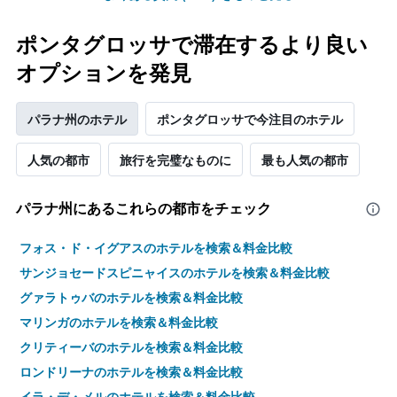
客
ま
室
す
の
ポンタグロッサで滞在するより良い
平
オプションを発見
均
料
金
パラナ州のホテル
ポンタグロッサで今注目のホテル
を
表
し
人気の都市
旅行を完璧なものに
最も人気の都市
て
い
パラナ州​にあるこれらの都市をチェック
ま
す
フォス・ド・イグアスのホテルを検索＆料金比較
サンジョセードスピニャイスのホテルを検索＆料金比較
グァラトゥバのホテルを検索＆料金比較
マリンガのホテルを検索＆料金比較
クリティーバのホテルを検索＆料金比較
ロンドリーナのホテルを検索＆料金比較
イラ・デ・メルのホテルを検索＆料金比較