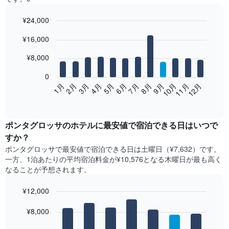
¥24,000
Bar
Chart
¥16,000
graphic.
chart
with
12
¥8,000
bars.
0
次
2月
5月
8月
11月
1月
4月
7月
10月
3月
6月
9月
12月
の
End
of
表
interactive
は、
chart
月
ポンタグロッサ​の​ホテル​に最安値で宿泊できる日はいつで
ご
すか？
と
ポンタグロッサ​で最安値で宿泊できる日は土曜日​（¥7,632）です。
の
一方、1泊あたりの平均宿泊料金が¥10,576となる木曜日​が最も高く
客
なることが予想されます。
室
の
¥12,000
平
均
Bar
Chart
graphic.
料
¥8,000
chart
with
金
7