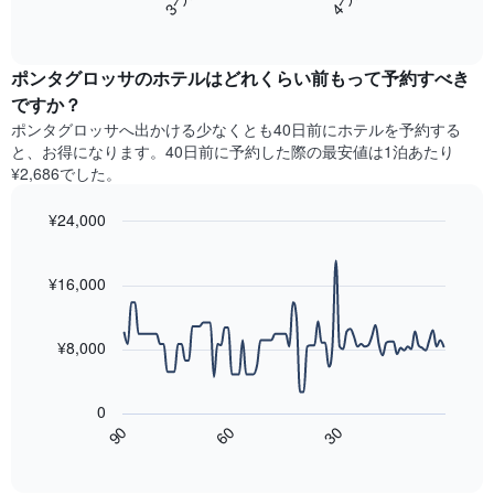
ホ
軸
End
過
テ
of
1​
去
interactive
ル
本
3
chart
ラ
は、
ポンタグロッサのホテル​はどれくらい前もって予約すべき
日
ン
客
間
ですか？
ク
室
に
ポンタグロッサ​へ出かける少なくとも40日前にホテルを予約する
ご
の
見
と
と、お得になります。40日前に予約した際の最安値は1泊あたり
平
つ
に
¥2,686でした。
均
か
集
料
っ
計
¥24,000
金
た
し
を
今
Line
Chart
て
graphic.
表
chart
週
表
with
¥16,000
し
末
示
90
て
の
data
し
い
客
points.
た
ま
¥8,000
室
も
す
の
次
の
平
の
で
0
均
表
す
60
90
30
料
は、
End
表
金
of
宿
の
interactive
を
泊
chart
X