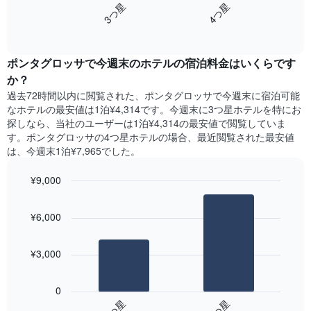
し
3​つ星​
4​つ星​
Y
は、
て
軸
End
過
い
of
1​
去
interactive
ま
本
3
chart
す
は、
ポンタグロッサ​で今週末のホテル​の宿泊料金はいくらです
日
表
客
間
か？
の
室
に
X
過去72時間以内に閲覧された、ポンタグロッサ​で今週末に宿泊可能
の
見
軸
なホテル​の最安値は1泊¥4,314です。今週末に3つ星ホテルを特にお
平
つ
1​
探しなら、当社のユーザーは1泊¥4,314​の最安値で閲覧していま
均
か
本
す。ポンタグロッサの4つ星ホテルの場合、最近閲覧された最安値
料
っ
は、
は、今週末1泊¥7,965でした。
金
た
曜
を
本
日
表
¥9,000
日
を
し
の
Bar
Chart
表
て
graphic.
chart
客
し
¥6,000
い
with
室
て
2
ま
の
い
bars.
す
平
ま
¥3,000
均
す。
次
料
表
の
金
0
の
表
を
3​つ星​
4​つ星​
Y
は、