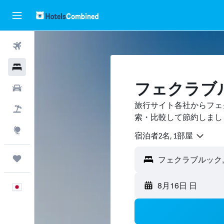
航空券
ホテル
フェクラブ
レンタカー
旅行サイト各社からフェ
航空券+ホテル
索・比較して節約しまし
Explore
宿泊者2名, 1​部屋
Trips
8月16日 日
日本語