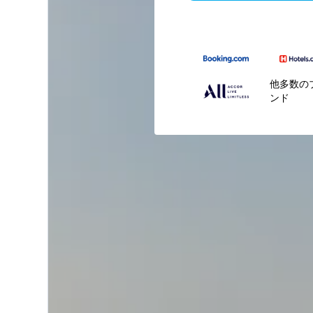
他多数の
ンド