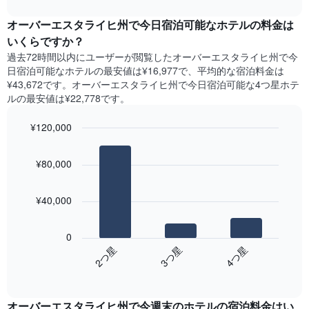
ま
interactive
ャ
chart
す
ー
オーバーエスタライヒ州で今日宿泊可能なホテル​の料金は
表
ト
いくらですか？
の
は、
X
過去72時間以内にユーザーが閲覧したオーバーエスタライヒ州で今
曜
軸
日宿泊可能なホテル​の最安値は¥16,977で、平均的な宿泊料金は
日
1​
¥43,672です。オーバーエスタライヒ州で今日宿泊可能な4つ星ホテ
ご
本
ル​の最安値は¥22,778​です。
と
は、
の
月
¥120,000
客
を
室
Bar
Chart
表
の
graphic.
chart
し
¥80,000
with
平
て
3
均
い
bars.
料
ま
¥40,000
金
す。
次
を
表
の
表
0
の
表
し
2​つ星​
3​つ星​
4​つ星​
Y
は、
て
軸
End
過
い
of
1​
去
interactive
ま
本
3
chart
す
は、
オーバーエスタライヒ州​で今週末のホテル​の宿泊料金はい
日