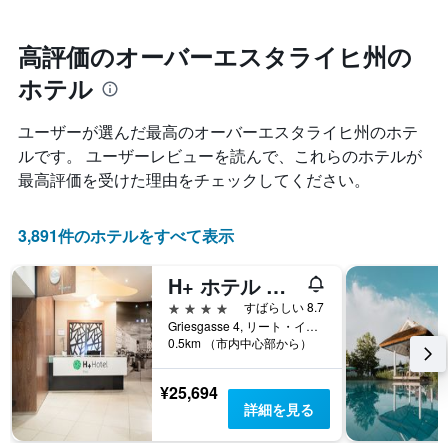
ク
に
テ
ご
つ
ル
と
れ
高評価のオーバーエスタライヒ州の
ラ
に
て
ン
集
ホテル
客
ク
計
室
ご
し
料
と
ユーザーが選んだ最高のオーバーエスタライヒ州のホテ
て
金
の
ルです。 ユーザーレビューを読んで、これらのホテルが
表
が
カ
示
最高評価を受けた理由をチェックしてください。
ど
テ
し
の
ゴ
た
よ
リ
も
3,891件のホテルをすべて表示
う
ー
の
に
を
で
変
表
H+ ホテル リート
す
化
し
表
4つ星
すばらしい 8.7
す
て
の
Griesgasse 4, リート・イム・インクライス, オーバーエスタライヒ州, オーストリア
る
い
0.5km （市内中心部から）
X
か
ま
軸
を
す。
1
表
¥25,694
表
本
し
詳細を見る
の
は、
て
Y
ホ
い