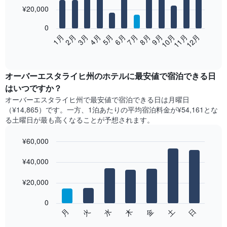
12
¥20,000
bars.
0
次
2月
5月
8月
11月
1月
4月
7月
10月
3月
6月
9月
12月
の
End
of
表
interactive
は、
chart
月
オーバーエスタライヒ州​の​ホテル​に最安値で宿泊できる日
ご
はいつですか？
と
オーバーエスタライヒ州​で最安値で宿泊できる日は月曜日​
の
（¥14,865）です。一方、1泊あたりの平均宿泊料金が¥54,161とな
客
る土曜日​が最も高くなることが予想されます。
室
の
¥60,000
平
均
Bar
Chart
graphic.
料
¥40,000
chart
with
金
7
を
¥20,000
bars.
表
し
0
次
て
水
火
月
日
土
金
木
の
End
い
of
チ