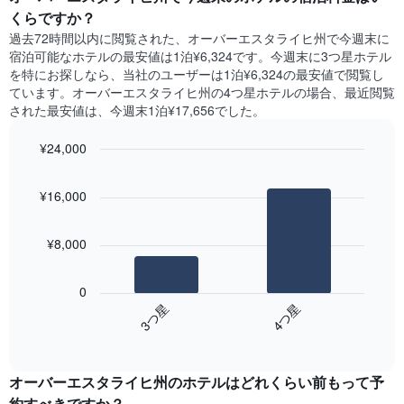
表
客
間
くらですか？
の
室
に
X
過去72時間以内に閲覧された、オーバーエスタライヒ州​で今週末に
の
見
軸
宿泊可能なホテル​の最安値は1泊¥6,324です。今週末に3つ星ホテル
平
つ
1​
を特にお探しなら、当社のユーザーは1泊¥6,324​の最安値で閲覧し
均
か
本
ています。オーバーエスタライヒ州の4つ星ホテルの場合、最近閲覧
料
っ
は、
された最安値は、今週末1泊¥17,656でした。
金
た
曜
を
本
日
表
¥24,000
日
を
し
の
Bar
Chart
表
て
graphic.
chart
客
し
¥16,000
い
with
室
て
2
ま
の
い
bars.
す
平
ま
¥8,000
均
す。
次
料
表
の
金
0
の
表
を
3​つ星​
4​つ星​
Y
は、
ホ
軸
End
過
テ
of
1​
去
interactive
ル
本
3
chart
ラ
は、
オーバーエスタライヒ州のホテル​はどれくらい前もって予
日
ン
客
間
約すべきですか？