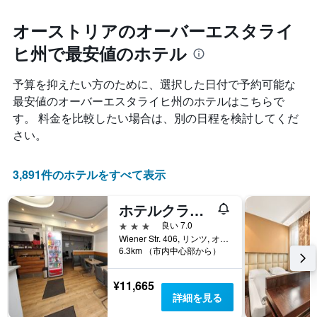
軸
テ
ま
1
ル
す
オーストリアのオーバーエスタライ
本
ラ
表
は、
ン
ヒ州で最安値のホテル
の
過
ク
X
去
ご
軸
3
予算を抑えたい方のために、選択した日付で予約可能な
と
1
日
最安値のオーバーエスタライヒ州のホテルはこちらで
の
本
間
カ
す。 料金を比較したい場合は、別の日程を検討してくだ
は、
に
テ
宿
さい。
見
ゴ
泊
つ
リ
ま
か
ー
で
3,891件のホテルをすべて表示
っ
を
の
た
表
日
本
ホテルクラインミュンヘン
し
数
日
て
3つ星
良い 7.0
を
の
い
Wiener Str. 406, リンツ, オーバーエスタライヒ州, オーストリア
表
客
ま
6.3km （市内中心部から）
し
室
す。
て
の
表
い
平
¥11,665
の
ま
均
詳細を見る
Y
す
料
軸