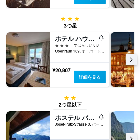
料
金
を
3つ星
表
3つ星
し
て
ホテル ハウス アム ゼー
い
ま
3つ星
すばらしい 8.0
す
Obertraun 169, オーバートラウン, オーバーエスタライヒ州, オーストリア
¥20,807
詳細を見る
2つ星
2つ星以下
ホステル バート ゴイーザーン
Josef-Putz-Strasse 3, バート・ゴイーザーン, オーバーエスタライヒ州, オーストリア