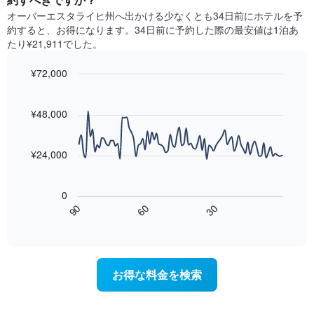
ク
室
に
オーバーエスタライヒ州​へ出かける少なくとも34日前にホテルを予
ご
の
見
と
約すると、お得になります。34日前に予約した際の最安値は1泊あ
平
つ
に
たり¥21,911でした。
均
か
集
料
っ
計
¥72,000
金
た
し
を
今
Line
Chart
て
graphic.
表
chart
週
表
with
¥48,000
し
末
示
90
て
の
data
し
い
客
points.
た
ま
¥24,000
室
も
す
の
次
の
平
の
で
0
均
表
す
60
90
30
料
は、
End
表
金
of
宿
の
interactive
を
泊
chart
X
ホ
日
軸
テ
に
1
お得な料金を検索
ル
近
本
ラ
づ
は、
ン
く
ホ