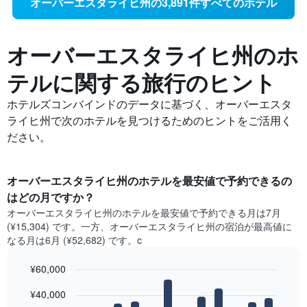
オーバーエスタライヒ州の3,891件すべてのホテル
オーバーエスタライヒ州の​ホ
テルに関する旅行のヒント
ホテルズコンバインドのデータに基づく、オーバーエスタ
ライヒ州で次のホテルを見つけるためのヒントをご活用く
ださい。
オーバーエスタライヒ州​のホテルを最安値で予約できるの
はどの月ですか？
オーバーエスタライヒ州​の​ホテルを最安値で予約できる月は7月
(¥15,304) です。一方、オーバーエスタライヒ州​の​宿泊が最高値に
なる月は6月​ (¥52,682) です。c
¥60,000
Bar
Chart
¥40,000
graphic.
chart
with