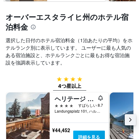
表
金
1
の
を
本
Y
表
オーバーエスタライヒ州のホテル宿
は、
軸
し
過
泊料金
1
て
去
本
い
3
は、
ま
選択した日付のホテル宿泊料金（1泊あたりの平均）をホ
日
客
す
間
テルランク別に表示しています。 ユーザーに最も人気の
室
に
の
ある宿泊施設と、ホテルランクごとに最もお得な宿泊施
見
平
設を強調表示しています。
つ
均
か
料
っ
金
4つ星
た
を
4つ星以上
今
表
週
し
ヘリテージ ホテル ハルシュタット
末
て
4つ星
すばらしい 8.7
の
い
Landungsplatz 101, ハルシュタット, オーバーエスタライヒ州, オーストリア
客
ま
室
す
の
¥44,452
平
均
詳細を見る