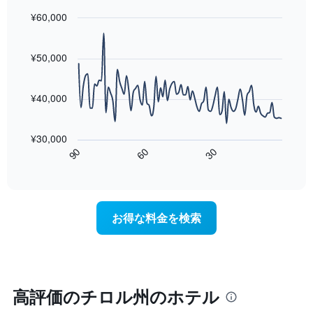
に
っ
平
集
¥60,000
た
均
計
今
Line
Chart
料
し
graphic.
chart
週
金
with
て
¥50,000
末
を
90
表
の
表
data
示
客
し
points.
し
¥40,000
室
て
た
の
い
次
も
平
ま
の
の
¥30,000
均
す
表
で
60
90
30
料
は、
End
す
金
of
宿
表
interactive
を
泊
chart
の
ホ
日
X
テ
に
軸
お得な料金を検索
ル
近
1
ラ
づ
本
ン
く
は、
ク
に
ホ
ご
つ
テ
と
れ
高評価のチロル州のホテル
ル
に
て
ラ
集