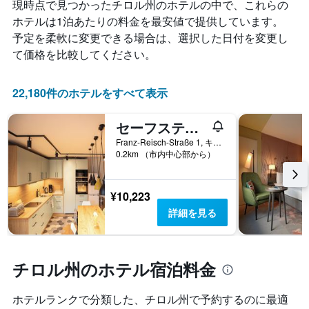
は、
現時点で見つかったチロル州​のホテルの中で、これらの
ク
X
過
ご
ホテルは1泊あたりの料金を最安値で提供しています。
軸
去
と
1
予定を柔軟に変更できる場合は、選択した日付を変更し
3
の
本
て価格を比較してください。
日
カ
は、
間
テ
宿
に
ゴ
泊
22,180件のホテルをすべて表示
見
リ
ま
つ
ー
で
か
を
セーフステイ キッツビュール センター
の
っ
表
日
Franz-Reisch-Straße 1, キッツビュール, チロル州, オーストリア
た
し
数
0.2km （市内中心部から）
本
て
を
日
い
表
の
ま
し
¥10,223
客
す。
て
室
詳細を見る
表
い
の
の
ま
平
Y
す
均
軸
表
料
チロル州のホテル宿泊料金
1
の
金
本
Y
を
は、
軸
ホテルランクで分類した、チロル州​で予約するのに最適
表
過