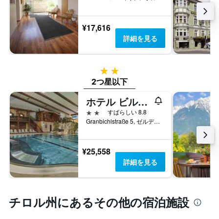
し
て
い
¥17,616
ま
詳細を見る
す
2つ星
2つ星以下
ホテル ビルケンホフ
2つ星
すばらしい 8.8
Granbichlstraße 5, ゼルデン, チロル州, オーストリア
¥25,558
詳細を見る
チロル州​にあるその他の宿泊施設