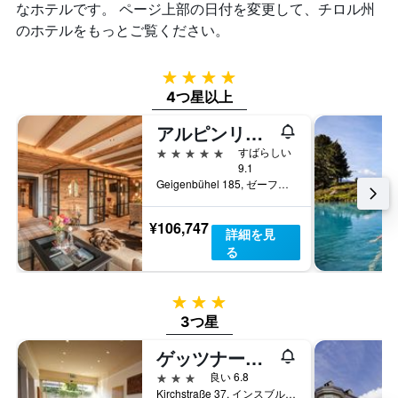
1
なホテルです。 ページ上部の日付を変更して、チロル州​
し
去
本
て
のホテルをもっとご覧ください。
3
は、
い
日
客
ま
間
室
す
4つ星
に
の
4つ星以上
見
平
つ
均
アルピンリゾート サッハー
か
料
っ
5つ星
金
すばらしい
た
9.1
を
今
Geigenbühel 185, ゼーフェルト・イン・チロル, チロル州, オーストリア
表
週
し
末
て
¥106,747
の
詳細を見
い
客
る
ま
室
す
の
平
3つ星
均
3つ星
料
金
ゲッツナーホフ - セルフチェックイン
を
3つ星
良い 6.8
表
Kirchstraße 37, インスブルック, チロル州, オーストリア