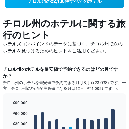
チロル州の22,180件すべてのホテル
チロル州の​ホテルに関する旅
行のヒント
ホテルズコンバインドのデータに基づく、チロル州で次の
ホテルを見つけるためのヒントをご活用ください。
チロル州​のホテルを最安値で予約できるのはどの月です
か？
チロル州​の​ホテルを最安値で予約できる月は6月 (¥23,038) です。一
方、チロル州​の​宿泊が最高値になる月は12月​ (¥74,003) です。c
¥90,000
Bar
Chart
¥60,000
graphic.
chart
with
12
¥30,000
bars.