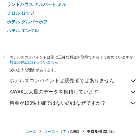
ランドハウス アルバート ミル
チロル ロッジ
ホテル グルバーホフ
ホテル エングル
ポストホテル マイホーフェン
ドーメロ ベホ ツークシュピッツェ
オールインクルーシブ ホテル ローマン
*
ホテルズコンバインドは常に正確な料金を取得できるよう努めていますが、
料金の保証は行っていません
Pension Hinterseer
次のような理由があります。
ホテル スポートペンション ジンガー
ホテルズコンバインドは販売者ではありません
ホテル ノイエ ポスト
KAYAKは大量のデータを集積しています
料金が100%正確ではないのはなぜですか？
ホーム
オーストリア
72,663
チロル州
22,180