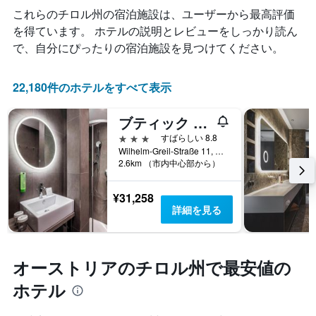
客
ン
計
これらのチロル州​の宿泊施設は、ユーザーから最高評価
室
ク
し
料
を得ています。 ホテルの説明とレビューをしっかり読ん
ご
て
金
で、自分にぴったりの宿泊施設を見つけてください。
と
表
が
の
示
ど
カ
し
の
22,180件のホテルをすべて表示
テ
た
よ
ゴ
も
う
リ
ブティック ホテル ザック
の
に
ー
で
変
3つ星
すばらしい 8.8
を
す
化
Wilhelm-Greil-Straße 11, インスブルック, チロル州, オーストリア
表
表
す
2.6km （市内中心部から）
し
の
る
て
X
か
¥31,258
い
軸
を
詳細を見る
ま
1
表
す。
本
し
表
は、
て
の
ホ
い
オーストリアのチロル州で最安値の
Y
テ
ま
軸
ル
す
ホテル
1
ラ
表
本
ン
の