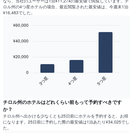
なら、当社のユーザーは1泊¥11,274​の最安値で閲覧しています。チ
X
の
つ
ロル州の4つ星ホテルの場合、最近閲覧された最安値は、今週末1泊
軸
平
か
¥16,483でした。
1​
均
っ
本
料
た
は、
¥60,000
金
本
曜
を
Bar
Chart
日
日
graphic.
chart
表
の
¥40,000
を
with
し
客
3
表
て
室
bars.
し
い
の
¥20,000
て
ま
平
次
い
す
均
の
ま
0
料
表
す。
4​つ星​
3​つ星​
5​つ星​
金
は、
表
を
End
過
の
of
ホ
去
Y
interactive
テ
3
chart
軸
ル
チロル州のホテル​はどれくらい前もって予約すべきです
日
1​
ラ
間
本
か？
ン
に
は、
チロル州​へ出かける少なくとも25日前にホテルを予約すると、お得
ク
見
客
になります。25日前に予約した際の最安値は1泊あたり¥34,025でし
ご
つ
室
た。
と
か
の