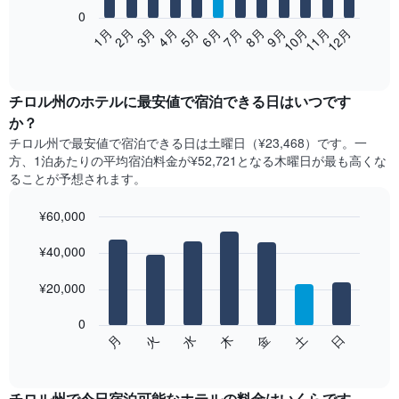
0
次
2月
5月
8月
11月
1月
4月
7月
10月
3月
6月
9月
12月
の
End
of
表
interactive
は、
chart
月
チロル州​の​ホテル​に最安値で宿泊できる日はいつです
ご
か？
と
チロル州​で最安値で宿泊できる日は土曜日​（¥23,468）です。一
の
方、1泊あたりの平均宿泊料金が¥52,721となる木曜日​が最も高くな
客
ることが予想されます。
室
の
¥60,000
平
均
Bar
Chart
graphic.
料
¥40,000
chart
with
金
7
を
¥20,000
bars.
表
し
0
次
て
水
火
月
日
土
金
木
の
End
い
of
チ
ま
interactive
ャ
chart
す
ー
チロル州で今日宿泊可能なホテル​の料金はいくらです