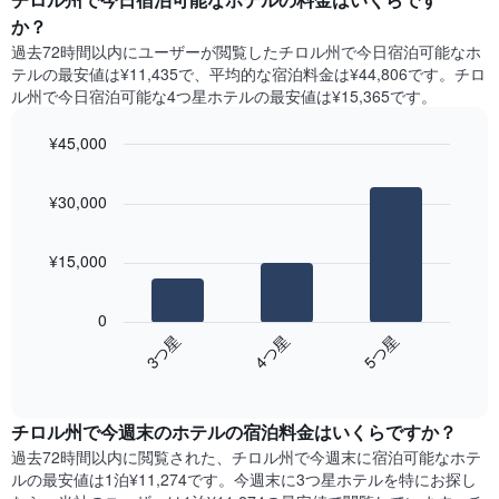
表
ト
か？
の
は、
X
過去72時間以内にユーザーが閲覧したチロル州で今日宿泊可能なホ
曜
軸
テル​の最安値は¥11,435で、平均的な宿泊料金は¥44,806です。チロ
日
1​
ル州で今日宿泊可能な4つ星ホテル​の最安値は¥15,365​です。
ご
本
と
は、
¥45,000
の
月
客
Bar
Chart
を
graphic.
室
chart
表
¥30,000
with
の
し
3
平
て
bars.
均
い
¥15,000
料
ま
次
金
す。
の
を
0
表
表
表
4​つ星​
3​つ星​
5​つ星​
の
は、
し
Y
End
過
て
of
軸
去
interactive
い
1​
3
chart
ま
本
チロル州​で今週末のホテル​の宿泊料金はいくらですか？
日
す
は、
間
過去72時間以内に閲覧された、チロル州​で今週末に宿泊可能なホテ
表
客
に
ル​の最安値は1泊¥11,274です。今週末に3つ星ホテルを特にお探し
の
室
見