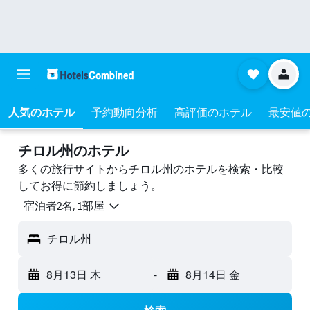
人気のホテル
予約動向分析
高評価のホテル
最安値
チロル州のホテル
多くの旅行サイトからチロル州のホテルを検索・比較
してお得に節約しましょう。
宿泊者2名, 1​部屋
チロル州
8月13日 木
-
8月14日 金