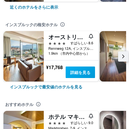
近くのホテルをさらに表示
インスブルックの格安ホテル
オーストリア トレンド ホテル コングレス インスブルック
4つ星
すばらしい 8.6
Rennweg 12A, インスブルック, チロル州, オーストリア
1.9km （市内中心部から）
¥17,768
詳細を見る
インスブルックで最安値のホテルを見る
おすすめホテル
ホテル マキシミリアン - シュタットハウス ペンツ
4つ星
すばらしい 9.0
Marktgraben, 7-9, インスブルック, チロル州, オーストリア