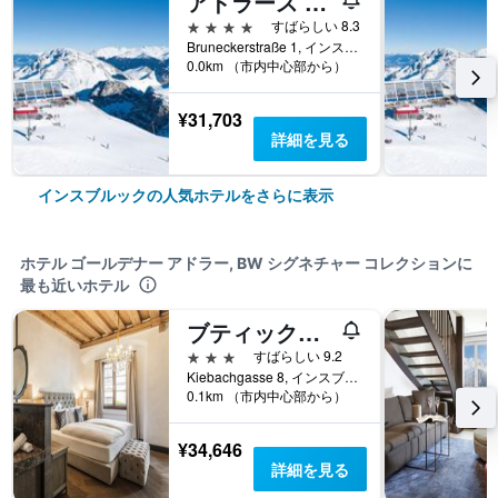
アドラース ホテル
4つ星
すばらしい 8.3
Bruneckerstraße 1, インスブルック, チロル州, オーストリア
0.0km （市内中心部から）
¥31,703
詳細を見る
インスブルックの人気ホテルをさらに表示
ホテル ゴールデナー アドラー, BW シグネチャー コレクションに
最も近いホテル
ブティックホテル・ヴァイセス・レッスル
3つ星
すばらしい 9.2
Kiebachgasse 8, インスブルック, チロル州, オーストリア
0.1km （市内中心部から）
¥34,646
詳細を見る