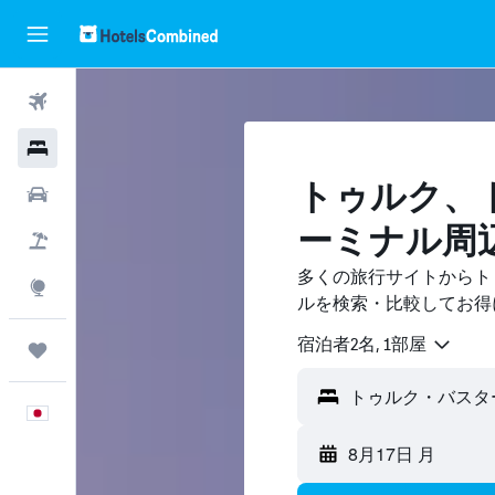
航空券
ホテル
トゥルク​
レンタカー
ーミナル周
航空券+ホテル
多くの旅行サイトからト
Explore
ルを検索・比較してお得
宿泊者2名, 1​部屋
Trips
日本語
8月17日 月