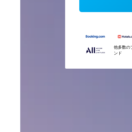
他多数の
ンド