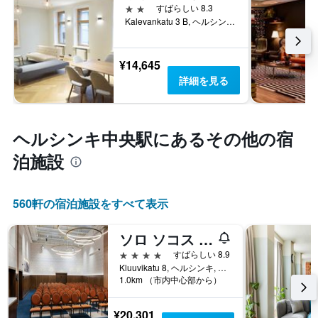
2つ星
すばらしい 8.3
Kalevankatu 3 B, ヘルシンキ, Uusimaa, フィンランド
¥14,645
詳細を見る
ヘルシンキ中央駅​にあるその他の宿
泊施設
560​軒の宿泊施設をすべて表示
ソロ ソコス ホテル ヘルシンキ
4つ星
すばらしい 8.9
Kluuvikatu 8, ヘルシンキ, Uusimaa, フィンランド
1.0km （市内中心部から）
¥20,301