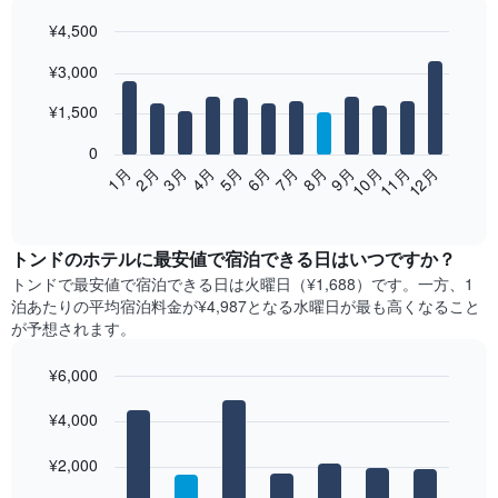
¥4,500
Bar
Chart
¥3,000
graphic.
chart
with
12
¥1,500
bars.
0
次
2月
5月
8月
11月
3月
6月
9月
12月
1月
4月
7月
10月
の
End
of
表
interactive
は、
chart
月
トンド​の​ホテル​に最安値で宿泊できる日はいつですか？
ご
トンド​で最安値で宿泊できる日は火曜日​（¥1,688）です。一方、1
と
泊あたりの平均宿泊料金が¥4,987となる水曜日​が最も高くなること
の
が予想されます。
客
室
¥6,000
の
Bar
平
Chart
graphic.
¥4,000
chart
均
with
料
7
¥2,000
金
bars.
を