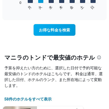
表
0
次
月
火
水
木
金
土
日
し
の
End
て
of
チ
interactive
い
ャ
chart
ま
ー
す
ト
お得な料金を検索
表
は、
の
曜
X
日
軸
ご
1​
と
本
の
マニラのトンドで最安値のホテル
は、
客
月
室
を
予算を抑えたい方のために、選択した日付で予約可能な
の
表
平
最安値のトンドのホテルはこちらです。 料金は通常、選
し
均
択した日付、ホテルのランク、また所在地によって変動
て
料
します。
い
金
ま
を
す。
表
58件のホテルをすべて表示
表
し
の
て
Y