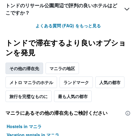
本
トンドのリサール公園周辺で評判の良いホテルはど
は、
こですか？
客
室
よくある質問 (FAQ) をもっと見る
の
平
均
トンドで滞在するより良いオプショ
料
金
ンを発見
を
表
し
その他の滞在先
マニラの地区
て
い
メトロ マニラのホテル
ランドマーク
人気の都市
ま
す
旅行を完璧なものに
最も人気の都市
マニラ​にあるその他の滞在先もご検討ください
Hostels in マニラ
Vacation rentals in マニラ