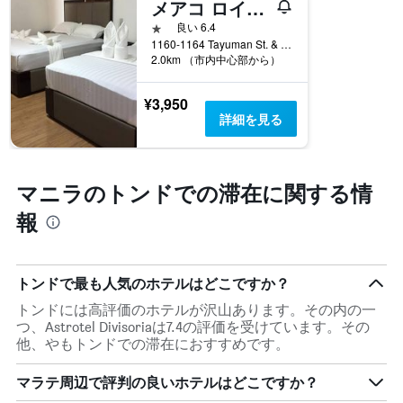
メアコ ロイヤル ホテル タユマン
い
軸
ま
1つ星
良い 6.4
1​
す
1160-1164 Tayuman St. & Antonio Rivera, マニラ, フィリピン
本
表
2.0km （市内中心部から）
は、
の
客
X
室
¥3,950
軸
の
詳細を見る
1​
平
本
均
は、
料
曜
マニラのトンドでの滞在に関する情
金
日
を
を
報
表
表
し
し
て
て
い
い
トンドで最も人気のホテルはどこですか？
ま
ま
す
トンドには高評価のホテルが沢山あります。その内の一
す。
つ、Astrotel Divisoriaは7.4の評価を受けています。その
表
他、やもトンドでの滞在におすすめです。
の
Y
軸
マラテ周辺で評判の良いホテルはどこですか？
1​