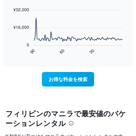
graphic.
室
chart
with
¥32,000
の
90
平
data
均
points.
料
¥16,000
金
次
を
の
表
0
表
し
60
90
30
は、
End
て
of
宿
interactive
い
泊
chart
ま
日
す
に
お得な料金を検索
表
近
の
づ
X
く
軸
に
1​
つ
本
れ
フィリピンのマニラで最安値のバケ
は、
て
曜
ーションレンタル
客
日
室
を
料