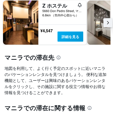
い
Z ホステル
本
ま
は、
5660 Don Pedro Street, マニラ, フィリピン
す
宿
6.6km （市内中心部から）
泊
ま
で
¥4,547
の
詳細を見る
日
数
を
表
マニラでの滞在先
し
て
い
地図を利用して、よく行く予定のスポットに近いマニラ
ま
のバケーションレンタルを見つけましょう。 便利な追加
す
機能として、ユーザーは興味のあるバケーションレンタ
表
の
ルをクリックし、その施設に関する役立つ情報やお得な
Y
情報を見つけることができます。
軸
1
本
マニラでの滞在に関する情報
は、