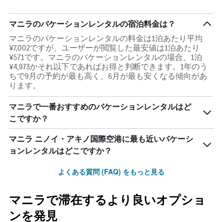
客
室
の
マニラのバケーションレンタルの宿泊料金は？
平
マニラのバケーションレンタルの料金は1泊あたり平均
均
¥7,002ですが、ユーザーが閲覧した最安値は1泊あたり
料
¥571です。マニラのバケーションレンタルの場合、1泊
金
¥4,973かそれ以下であればお得と判断できます。1年のう
を
ちで9月の予約が最も高く、6月が最も安くなる傾向があ
表
ります。
し
て
マニラで一番おすすめのバケーションレンタルはど
い
ま
こですか？
す
マニラ ニノイ・アキノ国際空港に最も近いバケーシ
ョンレンタルはどこですか？
よくある質問 (FAQ) をもっと見る
マニラで滞在するより良いオプショ
ンを発見