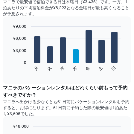
マニラ​で最安値で宿泊できる日は木曜日​（¥3,436）です。一方、1
泊あたりの平均宿泊料金が¥8,223となる金曜日​が最も高くなること
が予想されます。
¥9,000
Bar
Chart
graphic.
¥6,000
chart
with
7
¥3,000
bars.
0
次
月
火
水
木
金
土
日
の
End
of
チ
interactive
ャ
chart
ー
マニラの​バケーションレンタルはどれくらい前もって予約
ト
すべきですか？
は、
マニラ​へ出かける少なくとも61日前にバケーションレンタルを予約
曜
すると、お得になります。61日前に予約した際の最安値は1泊あた
日
り¥3,606でした。
ご
と
¥48,000
の
客
Line
Chart