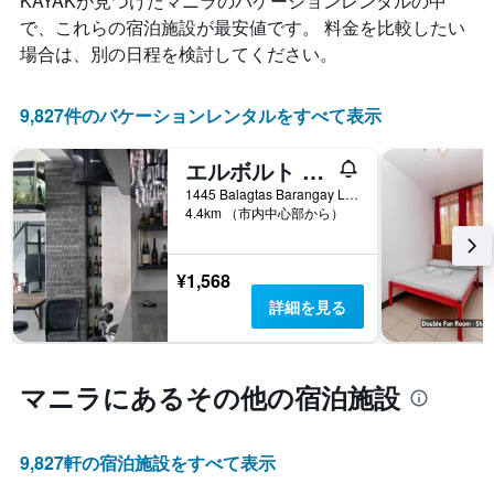
KAYAKが見つけたマニラのバケーションレンタルの中
表
金
し
で、これらの宿泊施設が最安値です。 料金を比較したい
が
て
場合は、別の日程を検討してください。
ど
い
の
ま
よ
す。
9,827件のバケーションレンタルをすべて表示
う
表
に
の
変
エルボルト ホステル マカティ
Y
化
軸
1445 Balagtas Barangay La Paz, マニラ, フィリピン
す
1​
4.4km （市内中心部から）
る
本
か
は、
を
客
¥1,568
表
室
し
詳細を見る
の
て
平
い
均
ま
料
す
マニラ​にあるその他の宿泊施設
金
表
を
の
表
X
9,827​軒の宿泊施設をすべて表示
し
軸
て
1