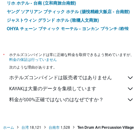
リホ ホテル - 台南 (立和商旅台南館)
ヤング ソアリアン ブティック ホテル (揚悅精緻大飯店 - 台南館)
ジャストウィン グランド ホテル (致穩人文商旅)
OHYA チェーン ブティック モーテル - ヨンカン ブランチ (欧悅
国際連鎖精品汽車旅館 - 永康館)
Tainan Island Heart
アボ ホテル
*
ホテルズコンバインドは常に正確な料金を取得できるよう努めていますが、
SSS ライフ ホテル
料金の保証は行っていません
次のような理由があります。
カインドネス ホテル タイナン チーカン タワー
シン フア マオ ホテル
ホテルズコンバインドは販売者ではありません
コロナ モーテル (可樂那汽車旅宿)
KAYAKは大量のデータを集積しています
ローダーズ ホテル 台南 チェンダー (路徒行旅台南成大館)
料金が100%正確ではないのはなぜですか？
イン ワン ホテル
チャンユー ホテル
ホーム
台湾
18,121
台南市
1,528
Ten Drum Art Percussion Village