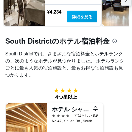
ま
軸
を
す。
1
表
¥4,234
表
本
し
詳細を見る
の
は、
て
Y
ホ
い
軸
テ
ま
1
ル
す
South Districtのホテル宿泊料金
本
ラ
表
は、
ン
の
過
South District​では、さまざまな宿泊料金とホテルランク
ク
X
去
ご
の、次のようなホテルが見つかりました。 ホテルランク
軸
3
と
1
ごとに最も人気の宿泊施設と、最もお得な宿泊施設も見
日
の
本
間
つかります。
カ
は、
に
テ
宿
見
ゴ
泊
つ
4つ星
リ
ま
か
4つ星以上
ー
で
っ
を
の
た
ホテル シャトー安平
表
日
本
し
4つ星
すばらしい 8.9
数
日
て
No.47, Xinjian Rd., South Dist., 台南市, 台湾
を
の
い
表
客
ま