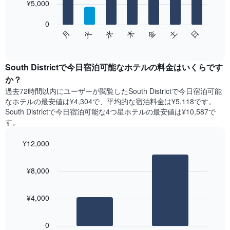
を
¥5,000
bars.
表
し
0
次
て
水
火
月
日
土
金
木
の
End
い
of
チ
ま
interactive
ャ
chart
す
ー
South Districtで今日宿泊可能なホテル​の料金はいくらです
表
ト
か？
の
は、
X
過去72時間以内にユーザーが閲覧したSouth Districtで今日宿泊可能
曜
軸
なホテル​の最安値は¥4,304で、平均的な宿泊料金は¥5,118です。
日
1​
South Districtで今日宿泊可能な4つ星ホテル​の最安値は¥10,587​で
ご
本
す。
と
は、
の
月
¥12,000
客
を
室
Bar
Chart
表
の
graphic.
chart
し
¥8,000
with
平
て
2
均
い
bars.
料
ま
¥4,000
金
す。
次
を
表
の
表
0
の
表