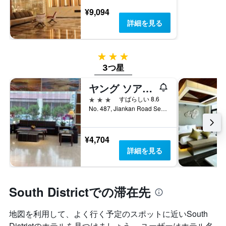
し
室
す。
¥9,094
て
の
表
い
詳細を見る
平
の
ま
均
Y
す
料
軸
表
金
3つ星
1
の
を
本
3つ星
Y
表
は、
軸
し
ヤング ソアリアン ブティック ホテル (揚悅精緻大飯店 - 台南館)
過
1
て
去
本
3つ星
すばらしい 8.6
い
3
は、
No. 487, Jiankan Road Section 2, 台南市, 台湾
ま
日
客
す
間
室
に
の
¥4,704
見
平
詳細を見る
つ
均
か
料
っ
金
た
を
South Districtでの滞在先
今
表
週
し
末
地図を利用して、よく行く予定のスポットに近いSouth
て
の
い
Districtのホテルを見つけましょう。 ユーザーはホテル名