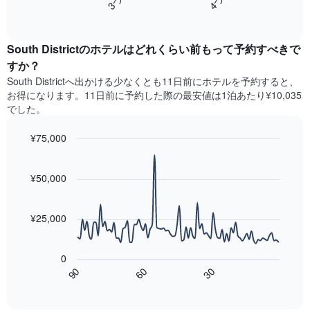
ホ
軸
End
過
テ
of
1​
去
interactive
ル
本
3
chart
ラ
は、
South Districtのホテル​はどれくらい前もって予約すべきで
日
ン
客
間
すか？
ク
室
に
South District​へ出かける少なくとも11日前にホテルを予約すると、
ご
の
見
と
お得になります。11日前に予約した際の最安値は1泊あたり¥10,035
平
つ
に
でした。
均
か
集
料
っ
計
¥75,000
金
た
し
を
今
Line
Chart
て
graphic.
表
chart
週
表
with
¥50,000
し
末
示
90
て
の
data
し
い
客
points.
た
ま
¥25,000
室
も
す
の
次
の
平
の
で
0
均
表
す
60
90
30
料
は、
End
表
金
of
宿
の
interactive
を
泊
chart
X