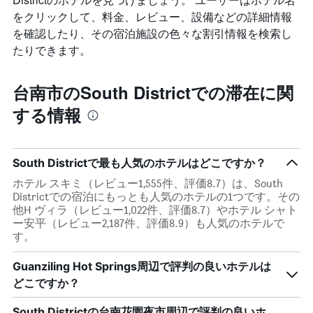
客
ま
をクリックして、料金、レビュー、設備などの詳細情報
室
す
の
を確認したり、その宿泊施設の色々な割引情報を検索し
平
たりできます。
均
料
金
台南市のSouth Districtでの滞在に関
を
する情報
表
し
て
い
South Districtで最も人気のホテルはどこですか？
ま
す
ホテル スキミ（レビュー1,555件、評価8.7）は、South
Districtでの宿泊にもっとも人気のホテルの1つです。その
他H ヴィラ（レビュー1,022件、評価8.7）やホテル シャト
ー安平（レビュー2,187件、評価8.9）も人気のホテルで
す。
Guanziling Hot Springs周辺で評判の良いホテルは
どこですか？
South Districtの台南花園夜市周辺で評判の良いホ