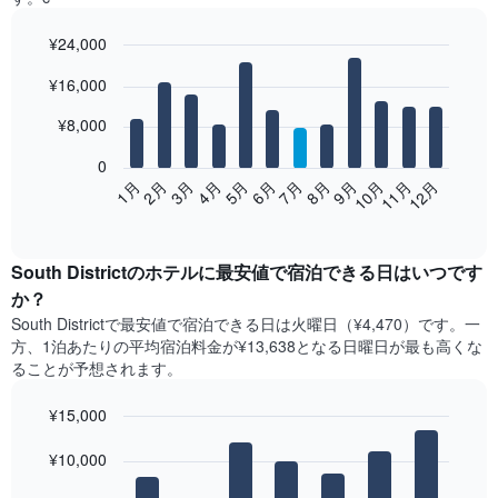
¥24,000
Bar
Chart
¥16,000
graphic.
chart
with
12
¥8,000
bars.
0
次
2月
5月
8月
11月
1月
4月
7月
10月
3月
6月
9月
12月
の
End
of
表
interactive
は、
chart
月
South District​の​ホテル​に最安値で宿泊できる日はいつです
ご
か？
と
South District​で最安値で宿泊できる日は火曜日​（¥4,470）です。一
の
方、1泊あたりの平均宿泊料金が¥13,638となる日曜日​が最も高くな
客
ることが予想されます。
室
の
¥15,000
平
均
Bar
Chart
graphic.
料
¥10,000
chart
with
金
7