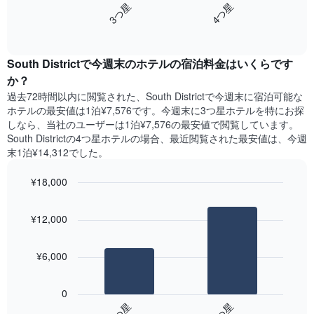
し
3​つ星​
4​つ星​
Y
は、
て
軸
End
過
い
of
1​
去
interactive
ま
本
3
chart
す
は、
South District​で今週末のホテル​の宿泊料金はいくらです
日
表
客
間
か？
の
室
に
X
過去72時間以内に閲覧された、South District​で今週末に宿泊可能な
の
見
軸
ホテル​の最安値は1泊¥7,576です。今週末に3つ星ホテルを特にお探
平
つ
1​
しなら、当社のユーザーは1泊¥7,576​の最安値で閲覧しています。
均
か
本
South Districtの4つ星ホテルの場合、最近閲覧された最安値は、今週
料
っ
は、
末1泊¥14,312でした。
金
た
曜
を
本
日
表
¥18,000
日
を
し
の
Bar
Chart
表
て
graphic.
chart
客
し
¥12,000
い
with
室
て
2
ま
の
い
bars.
す
平
ま
¥6,000
均
す。
次
料
表
の
金
0
の
表
を
3​つ星​
4​つ星​
Y
は、