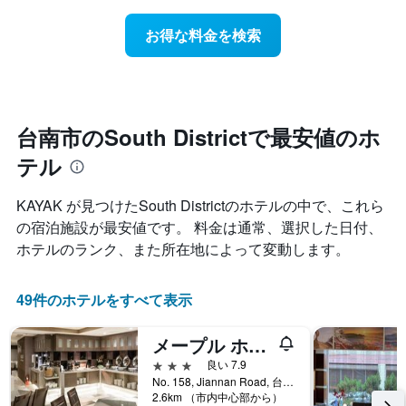
ホ
日
軸
テ
に
1
お得な料金を検索
ル
近
本
ラ
づ
は、
ン
く
ホ
ク
に
テ
ご
つ
ル
と
れ
台南市のSouth Districtで最安値のホ
ラ
に
て
ン
集
テル
客
ク
計
室
ご
し
料
と
KAYAK が見つけたSouth Districtのホテルの中で、これら
て
金
の
の宿泊施設が最安値です。 料金は通常、選択した日付、
表
が
カ
示
ホテルのランク、また所在地によって変動します。
ど
テ
し
の
ゴ
た
よ
リ
も
49件のホテルをすべて表示
う
ー
の
に
を
で
変
表
メープル ホテル
す
化
し
表
3つ星
良い 7.9
す
て
の
No. 158, Jiannan Road, 台南市, 台湾
る
い
2.6km （市内中心部から）
X
か