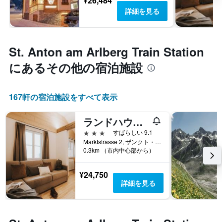
¥26,484
詳細を見る
St. Anton am Arlberg Train Station​
にあるその他の宿泊施設
167​軒の宿泊施設をすべて表示
ランドハウス アルバート ミル
3つ星
すばらしい 9.1
Marktstrasse 2, ザンクト・アントン・アム・アールベルク, チロル州, オーストリア
0.3km （市内中心部から）
¥24,750
詳細を見る