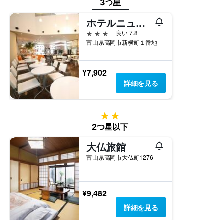
3つ星
ホテルニューオータニ高岡
3つ星
良い 7.8
富山県高岡市新横町１番地
¥7,902
詳細を見る
2つ星
2つ星以下
大仏旅館
富山県高岡市大仏町1276
¥9,482
詳細を見る