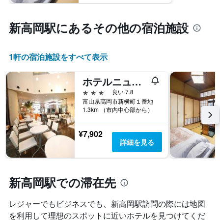
新高岡駅​にあるその他の宿泊施設
1​軒の宿泊施設をすべて表示
ホテルニューオータニ高岡
3つ星
良い 7.8
富山県高岡市新横町１番地
1.3km （市内中心部から）
¥7,902
詳細を見る
新高岡駅での滞在先
レジャーでもビジネスでも、新高岡駅​訪問の際には地図
を利用して理想のスポットに近いホテルを見つけてくだ