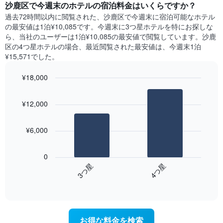
い
沙鹿区​で今週末のホテル​の宿泊料金はいくらですか？
日
軸
ま
間
過去72時間以内に閲覧された、沙鹿区​で今週末に宿泊可能なホテル​
1​
す
に
の最安値は1泊¥10,085です。今週末に3つ星ホテルを特にお探しな
本
表
見
ら、当社のユーザーは1泊¥10,085​の最安値で閲覧しています。沙鹿
は、
の
つ
区の4つ星ホテルの場合、最近閲覧された最安値は、今週末1泊
客
X
か
室
¥15,571でした。
軸
っ
の
1​
た
平
¥18,000
本
本
均
は、
Bar
Chart
日
料
graphic.
曜
chart
の
金
¥12,000
with
日
客
を
2
を
室
bars.
表
表
の
¥6,000
し
し
平
次
て
て
均
の
い
い
0
料
表
ま
ま
3​つ星​
4​つ星​
金
は、
す
す。
を
End
過
表
of
ホ
去
interactive
の
テ
3
chart
Y
ル
日
軸
ラ
間
お得な料金を検索
1​
ン