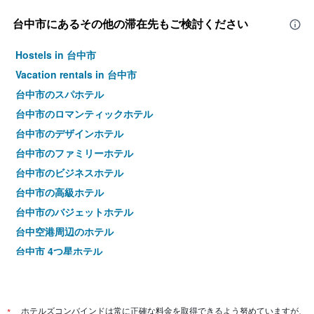
料
1
金
本
台中市​にあるその他の滞在先もご検討ください
を
は、
表
過
Hostels in 台中市
し
去
て
3
Vacation rentals in 台中市
い
日
台中市のスパホテル
ま
間
す
に
台中市のロマンティックホテル
見
台中市のデザインホテル
つ
台中市のファミリーホテル
か
っ
台中市のビジネスホテル
た
台中市の高級ホテル
今
週
台中市のバジェットホテル
末
台中空港周辺のホテル
の
客
台中市 4つ星ホテル
室
台中市 5つ星ホテル
の
平
均
*
ホテルズコンバインドは常に正確な料金を取得できるよう努めていますが、
料