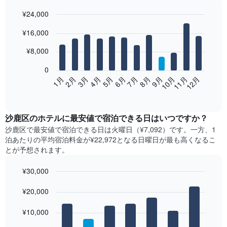
¥24,000
Bar
Chart
¥16,000
graphic.
chart
with
12
¥8,000
bars.
0
次
2月
5月
8月
11月
1月
4月
7月
10月
3月
6月
9月
12月
の
End
of
表
interactive
は、
chart
月
沙鹿区​の​ホテル​に最安値で宿泊できる日はいつですか？
ご
沙鹿区​で最安値で宿泊できる日は火曜日​（¥7,092）です。一方、1
と
泊あたりの平均宿泊料金が¥22,972となる日曜日​が最も高くなるこ
の
とが予想されます。
客
室
¥30,000
の
Bar
平
Chart
graphic.
¥20,000
chart
均
with
料
7
¥10,000
金
bars.
を