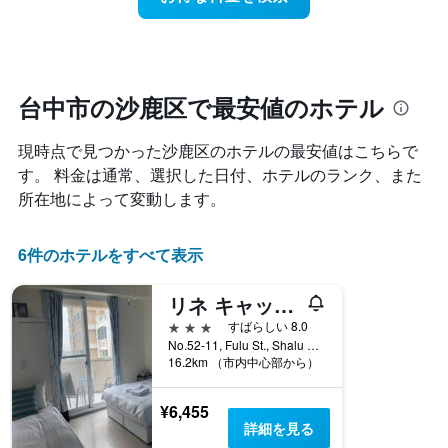
に
本
ク
見
は、
ご
つ
客
と
か
室
に
っ
の
集
た
台中市の沙鹿区で最安値のホテル
平
計
今
均
し
週
料
現時点で見つかった沙鹿区のホテルの最安値はこちらで
て
末
金
表
す。 料金は通常、選択した日付、ホテルのランク、また
の
を
示
客
所在地によって変動します。
表
し
室
し
た
の
て
も
平
6件のホテルをすべて表示
い
の
均
ま
で
料
す
リネ キャッスル ホテル (萊茵堡)
す
金
表
3つ星
すばらしい 8.0
を
の
No.52-11, Fulu St., Shalu Dist, 台中市, 台湾
ホ
X
16.2km （市内中心部から）
テ
軸
ル
1
ラ
¥6,455
本
ン
詳細を見る
は、
ク