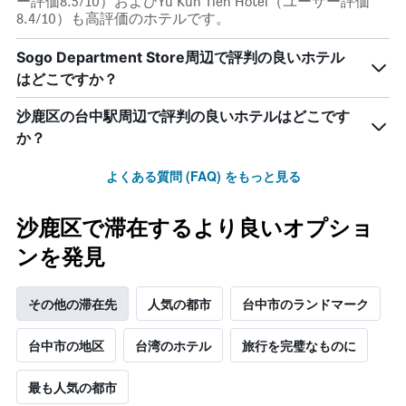
テ
ー評価8.5/10）およびYu Kun Tien Hotel（ユーザー評価
軸
ル
8.4/10）も高評価のホテルです。
1
ラ
本
ン
Sogo Department Store周辺で評判の良いホテル
は、
ク
はどこですか？
過
ご
去
と
沙鹿区の台中駅周辺で評判の良いホテルはどこです
3
の
日
か？
カ
間
テ
に
ゴ
よくある質問 (FAQ) をもっと見る
見
リ
つ
ー
か
沙鹿区で滞在するより良いオプショ
を
っ
表
ンを発見
た
し
本
て
日
い
その他の滞在先
人気の都市
台中市のランドマーク
の
ま
客
す。
室
台中市の地区
台湾のホテル
旅行を完璧なものに
表
の
の
平
Y
最も人気の都市
均
軸