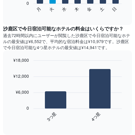
表
0
次
水
火
月
日
土
金
木
し
の
End
て
of
チ
interactive
い
ャ
chart
ま
ー
沙鹿区で今日宿泊可能なホテル​の料金はいくらですか？
す
ト
過去72時間以内にユーザーが閲覧した沙鹿区で今日宿泊可能なホテ
表
は、
ル​の最安値は¥6,552で、平均的な宿泊料金は¥10,979です。沙鹿区
の
曜
で今日宿泊可能な4つ星ホテル​の最安値は¥14,941​です。
X
日
軸
ご
¥18,000
1​
と
本
Bar
の
Chart
は、
graphic.
chart
客
¥12,000
with
月
室
2
を
の
bars.
表
平
¥6,000
し
均
次
て
料
の
い
金
0
表
ま
を
3​つ星​
4​つ星​
は、
す。
表
End
過
表
of
し
去
interactive
の
て
3
chart
Y