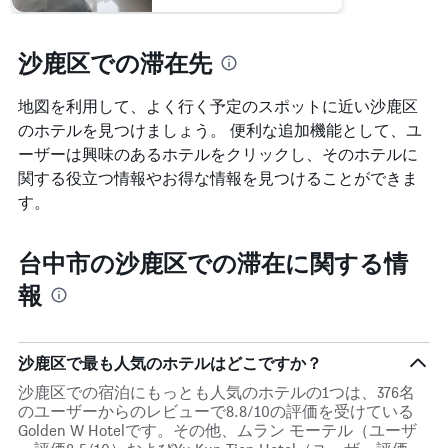
ホ
ご
テ
と
ル
に
沙鹿区での滞在先
ラ
集
ン
計
ク
地図を利用して、よく行く予定のスポットに近い沙鹿区
し
ご
て
のホテルを見つけましょう。 便利な追加機能として、ユ
と
表
ーザーは興味のあるホテルをクリックし、そのホテルに
の
示
関する役立つ情報やお得な情報を見つけることができま
カ
し
テ
す。
た
ゴ
も
リ
の
ー
台中市の沙鹿区での滞在に関する情
で
を
す
報
表
表
し
の
て
X
い
軸
沙鹿区で最も人気のホテルはどこですか？
ま
1
す。
本
沙鹿区での宿泊にもっとも人気のホテルの1つは、376名
表
は、
のユーザーからのレビューで8.8/10の評価を受けている
の
ホ
Golden W Hotelです。その他、ムラン モーテル（ユーザ
Y