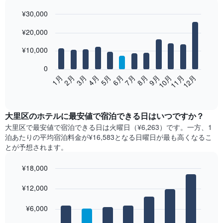
¥30,000
Bar
Chart
¥20,000
graphic.
chart
with
12
¥10,000
bars.
0
次
2月
5月
8月
11月
1月
4月
7月
10月
3月
6月
9月
12月
の
End
of
表
interactive
は、
chart
月
大里区​の​ホテル​に最安値で宿泊できる日はいつですか？
ご
大里区​で最安値で宿泊できる日は火曜日​（¥6,263）です。一方、1
と
泊あたりの平均宿泊料金が¥16,583となる日曜日​が最も高くなるこ
の
とが予想されます。
客
室
¥18,000
の
Bar
平
Chart
graphic.
¥12,000
chart
均
with
料
7
¥6,000
金
bars.
を