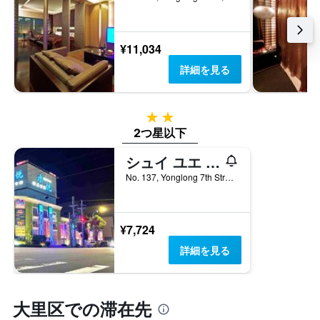
本
は、
客
¥11,034
室
の
詳細を見る
平
均
料
2つ星
金
を
2つ星以下
表
し
シュイ ユエ リ ジ モーテル
て
No. 137, Yonglong 7th Street, 台中市, 台湾
い
ま
す
¥7,724
詳細を見る
大里区での滞在先