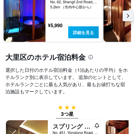
い
No. 62, Shengli 2nd Road, 台中市, 台湾
軸
ま
5.2km （市内中心部から）
1​
す
本
表
は、
の
¥5,990
客
X
詳細を見る
室
軸
の
1​
平
本
均
は、
大里区のホテル宿泊料金
料
曜
金
日
を
選択した日付のホテル宿泊料金（1泊あたりの平均）をホ
を
表
表
テルランク別に表示しています。 追加のヒントとして、
し
し
ホテルランクごとに最も人気があり、最もお値打ちな宿
て
て
い
泊施設もマークしています。
い
ま
ま
す
す。
3つ星
表
3つ星
の
Y
スプリング スパ モーテル
軸
1​
No. 451, Yonglong Road, 台中市, 台湾