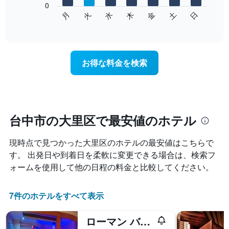
表
0
次
水
火
月
日
土
金
木
し
の
End
て
of
チ
interactive
い
ャ
chart
ま
ー
す
ト
お得な料金を検索
表
は、
の
曜
X
日
軸
ご
1​
と
本
の
台中市の大里区で最安値のホテル
は、
客
月
室
を
現時点で見つかった大里区のホテルの最安値はこちらで
の
表
平
す。 出発日や到着日を柔軟に変更できる場合は、検索フ
し
均
ォームを使用して他の日程の料金と比較してください。
て
料
い
金
ま
を
7件のホテルをすべて表示
す。
表
表
し
の
ローマン バケーション モーテル (羅馬假期汽車旅館)
て
Y