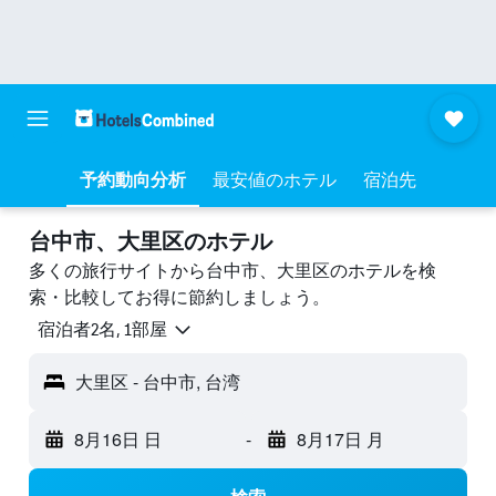
予約動向分析
最安値のホテル
宿泊先
台中市、大里区のホテル
多くの旅行サイトから台中市、大里区のホテルを検
索・比較してお得に節約しましょう。
宿泊者2名, 1​部屋
大里区 - 台中市, 台湾
8月16日 日
-
8月17日 月