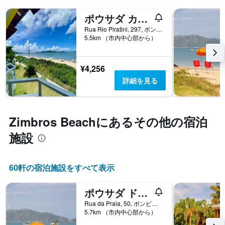
ポウサダ カント ダス ペドラス
Rua Rio Piratini, 297, ボンビーニャス, ブラジル
5.5km （市内中心部から）
¥4,256
詳細を見る
Zimbros Beach​にあるその他の宿泊
施設
60​軒の宿泊施設をすべて表示
ポウサダ ドス イングレセス
Rua da Praia, 50, ボンビーニャス, ブラジル
5.7km （市内中心部から）