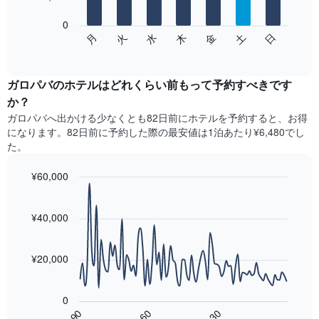
表
し
0
次
て
水
火
月
日
土
金
木
の
End
い
of
チ
ま
interactive
ャ
chart
す
ー
ガロパバのホテル​はどれくらい前もって予約すべきです
表
ト
か？
の
は、
X
ガロパバ​へ出かける少なくとも82日前にホテルを予約すると、お得
曜
軸
になります。82日前に予約した際の最安値は1泊あたり¥6,480でし
日
1​
た。
ご
本
と
は、
¥60,000
の
月
客
Line
Chart
を
graphic.
室
chart
表
with
¥40,000
の
し
90
平
て
data
均
points.
い
料
¥20,000
ま
金
す。
次
を
表
の
表
0
の
表
し
60
90
30
Y
は、
End