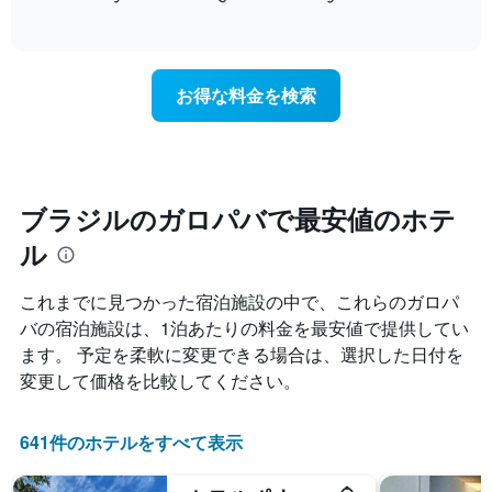
て
of
軸
宿
interactive
い
1​
泊
chart
ま
本
日
す
は、
に
お得な料金を検索
表
客
近
の
室
づ
X
の
く
軸
平
に
1​
均
つ
本
料
れ
ブラジルのガロパバで最安値のホテ
は、
金
て
曜
ル
を
客
日
表
室
を
し
料
これまでに見つかった宿泊施設の中で、これらのガロパ
表
て
金
し
バ​の宿泊施設は、1泊あたりの料金を最安値で提供してい
い
が
て
ます。 予定を柔軟に変更できる場合は、選択した日付を
ま
ど
い
す
の
変更して価格を比較してください。
ま
よ
す。
う
表
に
641件のホテルをすべて表示
の
変
Y
化
軸