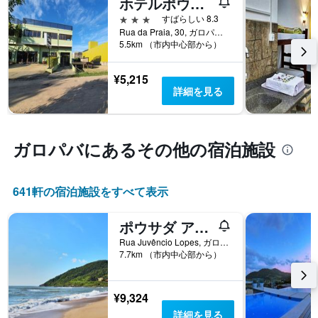
ホテルポウサダカポ
す
1​
る
3つ星
すばらしい 8.3
本
か
Rua da Praia, 30, ガロパバ, ブラジル
は、
5.5km （市内中心部から）
を
客
表
室
し
¥5,215
の
て
詳細を見る
平
い
均
ま
料
す
金
表
ガロパバ​にあるその他の宿泊施設
を
の
表
X
し
軸
て
641​軒の宿泊施設をすべて表示
1
い
本
ま
は、
ポウサダ アルマ ダ ガンボア
す
宿
Rua Juvêncio Lopes, ガロパバ, ブラジル
泊
7.7km （市内中心部から）
ま
で
の
¥9,324
日
詳細を見る
数