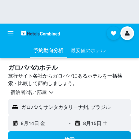
予約動向分析
最安値のホテル
ガロパバのホテル
旅行サイト各社からガロパバにあるホテルを一括検
索・比較して節約しましょう。
宿泊者2名, 1​部屋
ガロパバ, サンタカタリーナ州, ブラジル
8月14日 金
-
8月15日 土