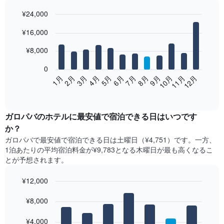
¥24,000
Bar
Chart
¥16,000
graphic.
chart
with
12
¥8,000
bars.
0
次
2月
5月
8月
11月
1月
4月
7月
10月
3月
6月
9月
12月
の
End
of
表
interactive
は、
chart
月
ガロパバ​の​ホテル​に最安値で宿泊できる日はいつです
ご
か？
と
ガロパバ​で最安値で宿泊できる日は土曜日​（¥4,751）です。一方、
の
1泊あたりの平均宿泊料金が¥9,783となる木曜日​が最も高くなるこ
客
とが予想されます。
室
の
¥12,000
平
均
Bar
Chart
graphic.
料
¥8,000
chart
with
金
7
を
¥4,000
bars.