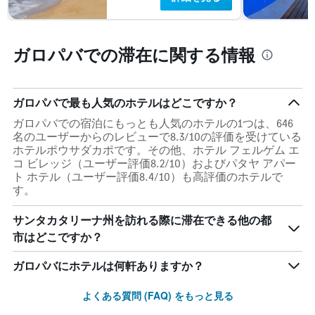
を
表
し
ガロパバでの滞在に関する情報
て
い
ま
す
ガロパバで最も人気のホテルはどこですか？
表
の
ガロパバでの宿泊にもっとも人気のホテルの1つは、646
Y
名のユーザーからのレビューで8.3/10の評価を受けている
軸
ホテルポウサダカポです。その他、ホテル フェルゲム エ
1
コ ビレッジ（ユーザー評価8.2/10）およびパタヤ アパー
本
ト ホテル（ユーザー評価8.4/10）も高評価のホテルで
は、
す。
客
室
サンタカタリーナ州を訪れる際に滞在できる他の都
の
市はどこですか？
平
均
料
ガロパバにホテルは何軒ありますか？
金
を
よくある質問 (FAQ) をもっと見る
表