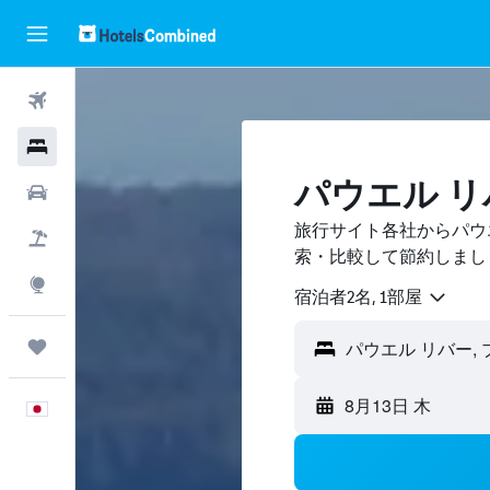
航空券
ホテル
パウエル 
レンタカー
旅行サイト各社からパウ
航空券+ホテル
索・比較して節約しまし
Explore
宿泊者2名, 1​部屋
Trips
8月13日 木
日本語