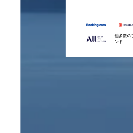
他多数の
ンド