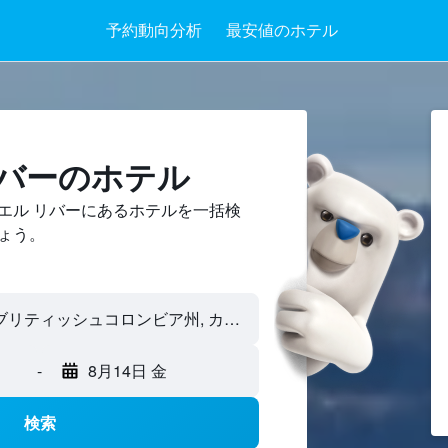
予約動向分析
最安値のホテル
リバーのホテル
エル リバーにあるホテルを一括検
ょう。
-
8月14日 金
検索