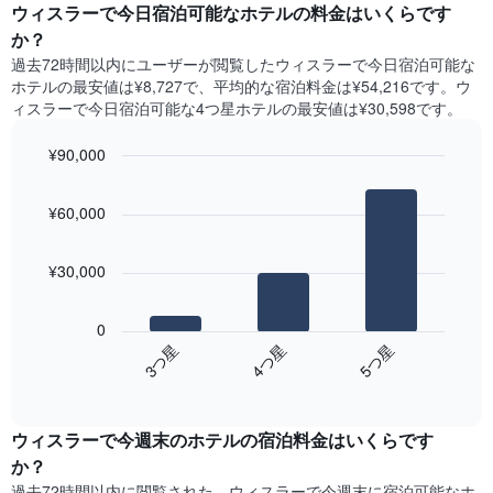
ー
ウィスラーで今日宿泊可能なホテル​の料金はいくらです
表
ト
か？
の
は、
X
過去72時間以内にユーザーが閲覧したウィスラーで今日宿泊可能な
曜
軸
ホテル​の最安値は¥8,727で、平均的な宿泊料金は¥54,216です。ウ
日
1​
ィスラーで今日宿泊可能な4つ星ホテル​の最安値は¥30,598​です。
ご
本
と
は、
¥90,000
の
月
客
Bar
Chart
を
graphic.
室
chart
表
¥60,000
with
の
し
3
平
て
bars.
均
い
¥30,000
料
ま
次
金
す。
の
を
0
表
表
表
4​つ星​
3​つ星​
5​つ星​
の
は、
し
Y
End
過
て
of
軸
去
interactive
い
1​
3
chart
ま
本
ウィスラー​で今週末のホテル​の宿泊料金はいくらです
日
す
は、
間
か？
表
客
に
の
過去72時間以内に閲覧された、ウィスラー​で今週末に宿泊可能なホ