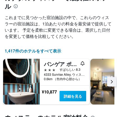
ラ
表
は、
ル
ン
の
過
ク
X
去
ご
これまでに見つかった宿泊施設の中で、これらのウィス
軸
3
と
1
ラー​の宿泊施設は、1泊あたりの料金を最安値で提供して
日
の
本
間
います。 予定を柔軟に変更できる場合は、選択した日付
カ
は、
に
を変更して価格を比較してください。
テ
宿
見
ゴ
泊
つ
リ
ま
か
1,417件のホテルをすべて表示
ー
で
っ
を
の
た
表
日
パンゲア ポッド ホテル
本
し
数
日
3つ星
すばらしい 8.3
て
を
の
4333 Sunrise Alley, ウィスラー, BC, カナダ
い
表
客
0.6km （市内中心部から）
ま
し
室
す。
て
の
表
¥10,877
い
平
の
詳細を見る
ま
均
Y
す
料
軸
表
金
1
の
を
本
Y