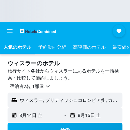
人気のホテル
予約動向分析
高評価のホテル
最安値
ウィスラーのホテル
旅行サイト各社からウィスラーにあるホテルを一括検
索・比較して節約しましょう。
宿泊者2名, 1​部屋
ウィスラー, ブリティッシュコロンビア州, カナダ
8月14日 金
-
8月15日 土