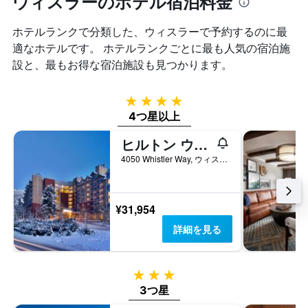
ウィスラーのホテル宿泊料金
表
は、
軸
し
過
1
て
ホテルランクで分類した、ウィスラー​で予約するのに最
去
本
い
適なホテルです。 ホテルランクごとに最も人気の宿泊施
3
は、
ま
日
設と、最もお得な宿泊施設も見つかります。
客
す
間
室
に
の
見
4つ星
平
つ
4つ星以上
均
か
料
っ
ヒルトン ウィスラー リゾート ＆ スパ
金
た
を
4050 Whistler Way, ウィスラー, BC, カナダ
今
表
週
し
末
て
の
い
¥31,954
客
ま
詳細を見る
室
す
の
平
均
3つ星
料
3つ星
金