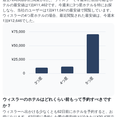
室
見
X
テル​の最安値は1泊¥11,462です。今週末に3つ星ホテルを特にお探
の
つ
軸
しなら、当社のユーザーは1泊¥11,041​の最安値で閲覧しています。
平
か
1​
ウィスラーの4つ星ホテルの場合、最近閲覧された最安値は、今週末
均
っ
本
1泊¥12,646でした。
料
た
は、
金
本
曜
を
¥75,000
日
日
表
の
Bar
Chart
を
し
graphic.
chart
客
表
¥50,000
with
て
室
し
3
い
の
て
bars.
ま
平
い
¥25,000
す
均
ま
次
料
す。
の
金
0
表
表
を
4​つ星​
3​つ星​
5​つ星​
の
は、
ホ
Y
End
過
テ
of
軸
去
interactive
ル
1​
3
chart
ラ
本
ウィスラーのホテル​はどれくらい前もって予約すべきです
日
ン
は、
間
か？
ク
客
に
ウィスラー​へ出かける少なくとも62日前にホテルを予約すると、お
ご
室
見
と
得になります。62日前に予約した際の最安値は1泊あたり¥30,425で