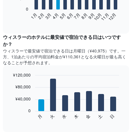
bars.
0
次
2月
5月
8月
11月
1月
4月
7月
10月
3月
6月
9月
12月
の
End
of
表
interactive
は、
chart
月
ウィスラー​の​ホテル​に最安値で宿泊できる日はいつです
ご
か？
と
ウィスラー​で最安値で宿泊できる日は月曜日​（¥40,975）です。一
の
方、1泊あたりの平均宿泊料金が¥110,361となる火曜日​が最も高く
客
なることが予想されます。
室
の
¥120,000
平
均
Bar
Chart
graphic.
料
¥80,000
chart
with
金
7
を
¥40,000
bars.
表
し
0
次
て
日
水
土
火
金
月
木
の
End
い
of
チ
ま
interactive
ャ
chart
す