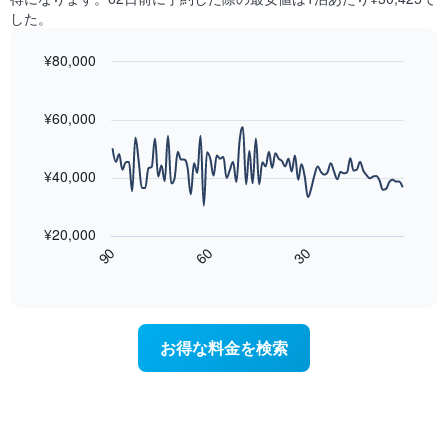
の
つ
に
した。
平
か
集
均
っ
計
¥80,000
料
た
し
金
今
Line
Chart
て
graphic.
chart
を
週
表
with
¥60,000
表
末
示
90
し
の
data
し
て
客
points.
た
¥40,000
い
室
も
ま
の
次
の
す
平
の
で
¥20,000
均
表
す
60
90
30
料
は、
End
表
金
of
宿
の
interactive
を
泊
chart
X
ホ
日
軸
テ
に
1
お得な料金を検索
ル
近
本
ラ
づ
は、
ン
く
ホ
ク
に
テ
ご
つ
ル
と