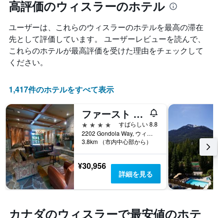
れ
高評価のウィスラーのホテル
ラ
に
て
ン
集
客
ク
計
ユーザーは、これらのウィスラー​のホテルを最高の滞在
室
ご
し
料
先として評価しています。 ユーザーレビューを読んで、
と
て
金
の
これらのホテルが最高評価を受けた理由をチェックして
表
が
カ
ください。
示
ど
テ
し
の
ゴ
た
よ
リ
1,417件のホテルをすべて表示
も
う
ー
の
に
を
で
ファースト トラックス ロッジ、バイ ロッジング オベーションズ
変
表
す
化
し
4つ星
すばらしい 8.8
表
す
て
2202 Gondola Way, ウィスラー, BC, カナダ
の
る
い
3.8km （市内中心部から）
X
か
ま
軸
を
す。
¥30,956
1
表
表
詳細を見る
本
し
の
は、
て
Y
ホ
い
軸
テ
ま
1
カナダのウィスラーで最安値のホテ
ル
す
本