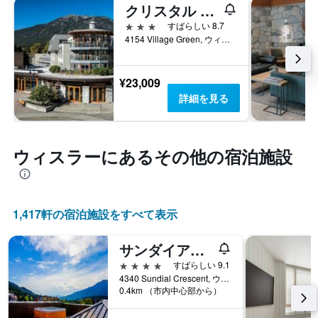
を
クリスタル ロッジ
表
3つ星
すばらしい 8.7
し
4154 Village Green, ウィスラー, BC, カナダ
て
い
ま
¥23,009
す
詳細を見る
ウィスラー​にあるその他の宿泊施設
1,417​軒の宿泊施設をすべて表示
サンダイアル ホテル
4つ星
すばらしい 9.1
4340 Sundial Crescent, ウィスラー, BC, カナダ
0.4km （市内中心部から）