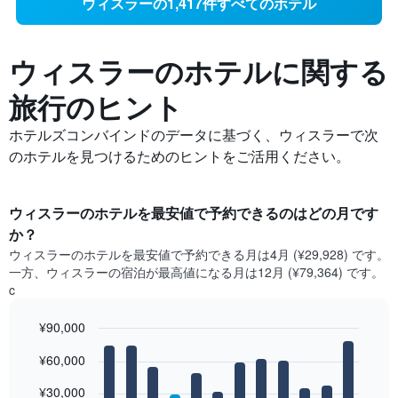
ウィスラーの1,417件すべてのホテル
ウィスラーの​ホテルに関する
旅行のヒント
ホテルズコンバインドのデータに基づく、ウィスラーで次
のホテルを見つけるためのヒントをご活用ください。
ウィスラー​のホテルを最安値で予約できるのはどの月です
か？
ウィスラー​の​ホテルを最安値で予約できる月は4月 (¥29,928) です。
一方、ウィスラー​の​宿泊が最高値になる月は12月​ (¥79,364) です。
c
¥90,000
Bar
Chart
¥60,000
graphic.
chart
with
12
¥30,000