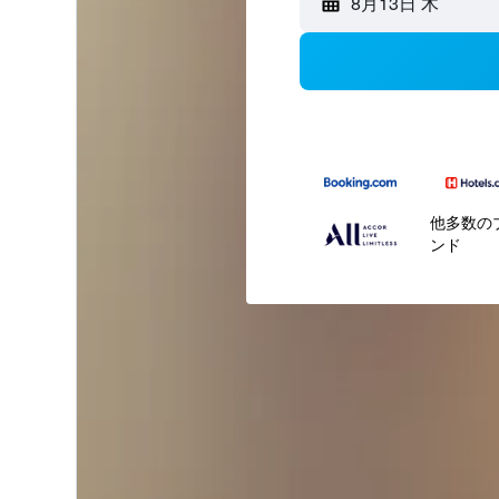
8月13日 木
他多数の
ンド