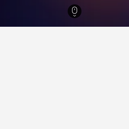
マンディー地域圏
19,141
コトンタン・エ・デュ・ベッサン自然公園
・デュ・ベッサン自然公園での
のコトンタン・エ・デュ・ベッサン自然公園​の地区に近いホテ
その特定のホテルを予約できます。
・デュ・ベッサン自然公園での