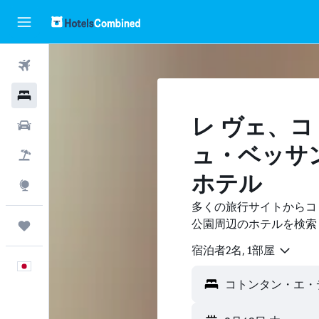
航空券
ホテル
レ ヴェ​、
レンタカー
ュ・ベッサ
航空券+ホテル
ホテル
Explore
多くの旅行サイトからコ
公園周辺のホテルを検索
Trips
宿泊者2名, 1​部屋
日本語