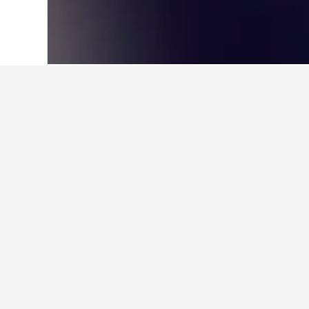
ホーム
フランス
552,336
バス＝ノル
コトンタン・エ
地図をスクロールして、訪問予定
ックすると詳細情報が表示され、
コトンタン・エ