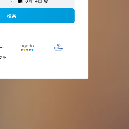
-
8月14日 金
検索
ブラ