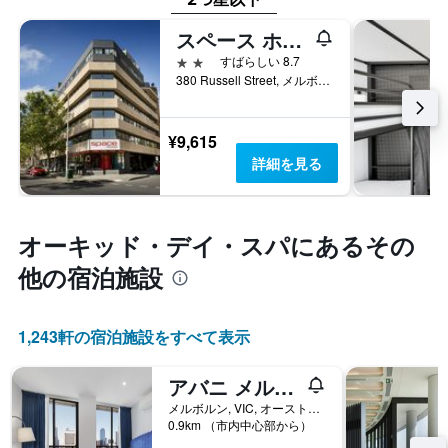
スペース ホテル（旧ヴィクトリア ホール）
2つ星
すばらしい 8.7
380 Russell Street, メルボルン, VIC, オーストラリア
¥9,615
詳細を見る
オーキッド・デイ・スパ​にあるその
他の宿泊施設
1,243​軒の宿泊施設をすべて表示
アバニ メルボルン ジャズ コーナー レジデンス
メルボルン, VIC, オーストラリア
0.9km （市内中心部から）