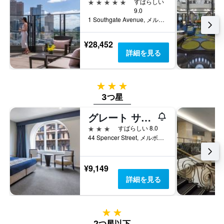
5つ星
すばらしい
9.0
1 Southgate Avenue, メルボルン, VIC, オーストラリア
¥28,452
詳細を見る
3つ星
3つ星
グレート サザン ホテル メルボルン
3つ星
すばらしい 8.0
44 Spencer Street, メルボルン, VIC, オーストラリア
¥9,149
詳細を見る
2つ星
2つ星以下