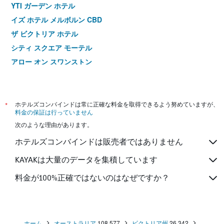
YTI ガーデン ホテル
イズ ホテル メルボルン CBD
ザ ビクトリア ホテル
シティ スクエア モーテル
アロー オン スワンストン
シティ リミッツ ホテル アパートメント
ジョージアン コート イン
マイアミ ホテル メルボルン
*
ホテルズコンバインドは常に正確な料金を取得できるよう努めていますが、
料金の保証は行っていません
イビス メルボルン セントラル
次のような理由があります。
イビス メルボルン ホテル アンド アパートメンツ
ホテルズコンバインドは販売者ではありません
コスモポリタン ホテル アンド アパートメンツ
バーヴェイル ホテル
KAYAKは大量のデータを集積しています
エッセンス ホテル カールトン
料金が100%正確ではないのはなぜですか？
リリー サンズ イン
ホーム
オーストラリア
108,577
ビクトリア州
26,342