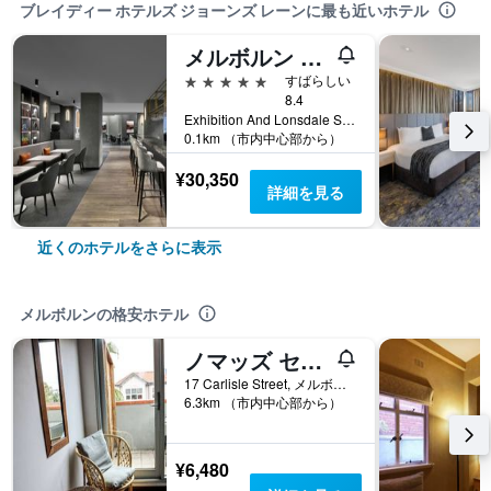
ブレイディー ホテルズ ジョーンズ レーンに最も近いホテル
メルボルン マリオット ホテル
5つ星
すばらしい
8.4
Exhibition And Lonsdale Street, メルボルン, VIC, オーストラリア
0.1km （市内中心部から）
¥30,350
詳細を見る
近くのホテルをさらに表示
メルボルンの格安ホテル
ノマッズ セント キルダ ホステル
17 Carlisle Street, メルボルン, VIC, オーストラリア
6.3km （市内中心部から）
¥6,480