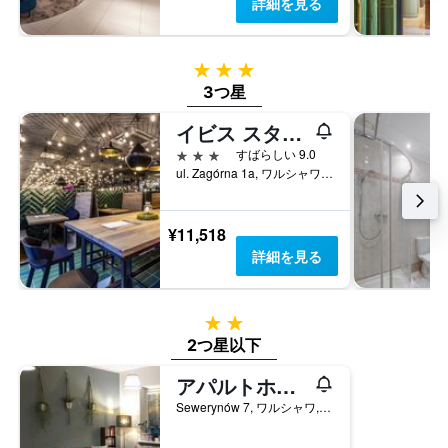
詳細を見る
3つ星
3つ星
イビス スタイルズ ワルシャワ セントラム
3つ星
すばらしい 9.0
ul. Zagórna 1a, ワルシャワ, マゾフシェ県, ポーランド
¥11,518
詳細を見る
2つ星
2つ星以下
アパルトホステルヘルベティア
Sewerynów 7, ワルシャワ, マゾフシェ県, ポーランド