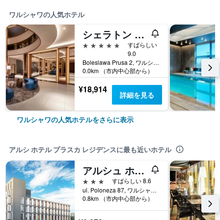
ワルシャワの人気ホテル
シェラトン グランド ワルシャワ
5つ星
すばらしい
9.0
Boleslawa Prusa 2, ワルシャワ, マゾフシェ県, ポーランド
0.0km （市内中心部から）
¥18,914
詳細を見る
ワルシャワの人気ホテルをさらに表示
アルシ ホテル プラスカ レジデンスに最も近いホテル
アルシュ ホテル ポロネザ
3つ星
すばらしい 8.6
ul. Poloneza 87, ワルシャワ, マゾフシェ県, ポーランド
0.8km （市内中心部から）