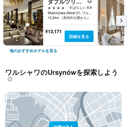
ダブルツリー バイ ヒルトン ホテル＆コンファレンスセンター ワルシャワ
4つ星
すばらしい 8.9
Skalnicowa Street 21, ワルシャワ, マゾフシェ県, ポーランド
10.2km （市内中心部から）
¥13,171
詳細を見る
他のおすすめホテルを見る
ワルシャワ​のUrsynów​を探索しよう