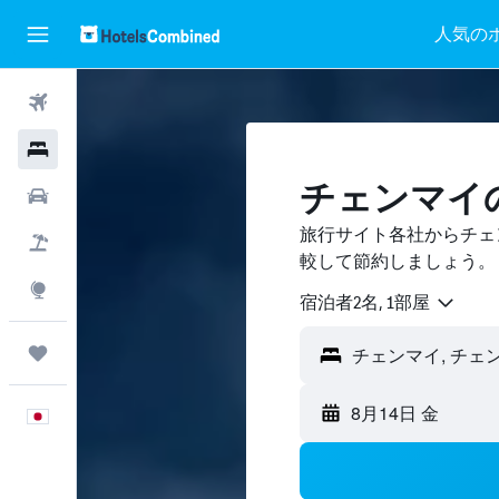
人気の
航空券
ホテル
チェンマイ
レンタカー
旅行サイト各社からチェ
航空券+ホテル
較して節約しましょう。
Explore
宿泊者2名, 1​部屋
Trips
チェンマイ, チェン
8月14日 金
日本語