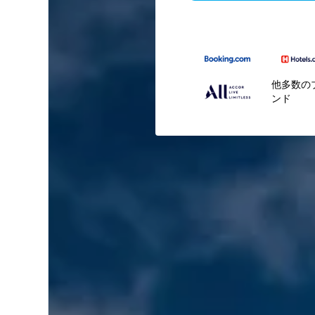
他多数の
ンド