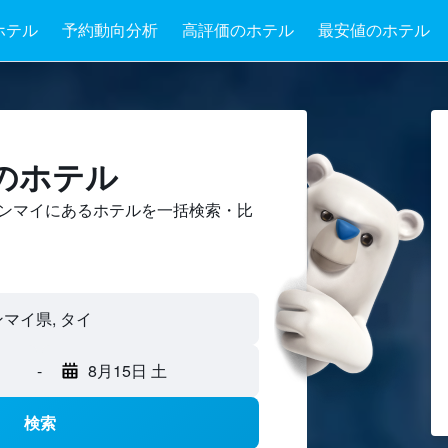
ホテル
予約動向分析
高評価のホテル
最安値のホテル
のホテル
ンマイにあるホテルを一括検索・比
マイ県, タイ
-
8月15日 土
検索