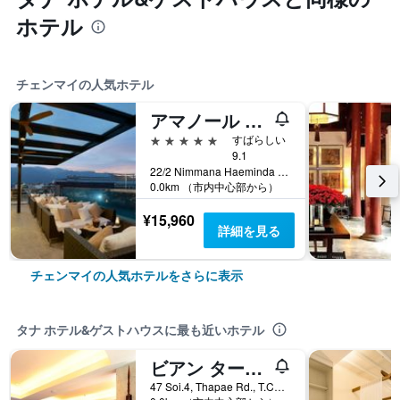
ホテル
チェンマイの人気ホテル
アマノール オテル チェンマイ
5つ星
すばらしい
9.1
22/2 Nimmana Haeminda Road Soi 9, チェンマイ, タイ
0.0km （市内中心部から）
¥15,960
詳細を見る
チェンマイの人気ホテルをさらに表示
タナ ホテル&ゲストハウスに最も近いホテル
ビアン ターペー リゾート
47 Soi.4, Thapae Rd., T.Changkhan, チェンマイ, タイ