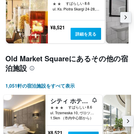
2つ星
すばらしい 8.6
ul. Ks. Piotra Skargi 24-28, ヴロツワフ, ドルヌィ・シロンスク県, ポーランド
¥8,521
詳細を見る
Old Market Square​にあるその他の宿
泊施設
1,051​軒の宿泊施設をすべて表示
シティ ホテルズ ヴロツワフ
3つ星
すばらしい 8.6
ul. Trzemeska 10, ヴロツワフ, ドルヌィ・シロンスク県, ポーランド
1.5km （市内中心部から）
¥8,521