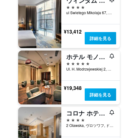
ウィンダム ヴロツワフ オールド タウン
4つ星
ul Swietego Mikolaja 67, ヴロツワフ, ドルヌィ・シロンスク県, ポーランド
¥13,412
詳細を見る
ホテル モノポール ブロツワフ
5つ星
Ul. H. Modrzejewskiej 2, ヴロツワフ, ドルヌィ・シロンスク県, ポーランド
¥19,348
詳細を見る
コロナ ホテル ブロツワフ マーケット スクエア
4つ星
2 Olawska, ヴロツワフ, ドルヌィ・シロンスク県, ポーランド