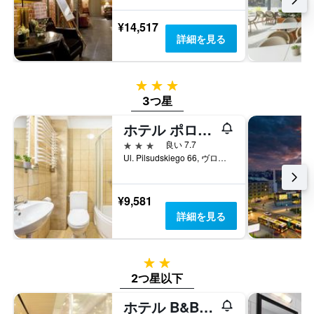
¥14,517
詳細を見る
3つ星
3つ星
ホテル ポロニア セントラム
3つ星
良い 7.7
Ul. Pilsudskiego 66, ヴロツワフ, ドルヌィ・シロンスク県, ポーランド
¥9,581
詳細を見る
2つ星
2つ星以下
ホテル B&B ヴロツワフ ツェントルム