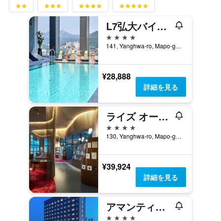
L7弘大バイロッテホテル
4つ星
141, Yanghwa-ro, Mapo-gu, ソウル, 韓国
¥28,888
詳細を見る
ライズ オートグラフ コレクション ソウル バイ マリオット
4つ星
130, Yanghwa-ro, Mapo-gu, ソウル, 韓国
¥39,924
詳細を見る
アマンティホテルソウルホンデ
4つ星