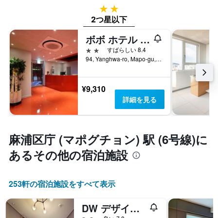
2つ星
2つ星以下
ボボ ホテル ホンデ
2つ星
すばらしい 8.4
94, Yanghwa-ro, Mapo-gu, ソウル, 韓国
¥9,310
詳細を見る
麻浦区庁 (マポグチョン) 駅 (6号線)​に
あるその他の宿泊施設
253​軒の宿泊施設をすべて表示
DW デザイン レジデンス