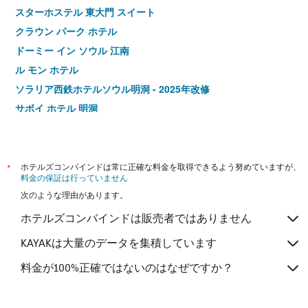
スターホステル 東大門 スイート
クラウン パーク ホテル
ドーミー イン ソウル 江南
ル モン ホテル
ソラリア西鉄ホテルソウル明洞 - 2025年改修
サボイ ホテル 明洞
ホテル ミリオレ ソウル
東横インソウル江南
ウルチロ コープ レジデンス ドンデムン
*
ホテルズコンバインドは常に正確な料金を取得できるよう努めていますが、
料金の保証は行っていません
ステイラック ホテル
次のような理由があります。
K ゲストハウス トンデムン プレミアム
ホテルズコンバインドは販売者ではありません
ホテル デウ イン
ドーミーイン Express Seoul 仁寺洞(インサドン)
KAYAKは大量のデータを集積しています
セジョン ホテル ソウル ミョンドン
料金が100%正確ではないのはなぜですか？
ホテル ククト