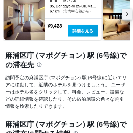
2​クラス評価
良い 7.8
35, Donggyo-ro 25-Gil, Mapo-gu, ソウル, 韓国
6.1km （市内中心部から）
¥9,428
詳細を見る
麻浦区庁 (マポグチョン) 駅 (6号線)で
の滞在先
訪問予定の麻浦区庁 (マポグチョン) 駅 (6号線)に近いエリ
アに移動して、近隣のホテルを見つけましょう。 ユーザ
ーはホテル名をクリックして、料金、レビュー、設備な
どの詳細情報を確認したり、その宿泊施設の色々な割引
情報を検索したりできます。
麻浦区庁 (マポグチョン) 駅 (6号線)で