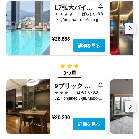
L7弘大バイロッテホテル
4つ星
すばらしい 8.8
141, Yanghwa-ro, Mapo-gu, ソウル, 韓国
¥28,888
詳細を見る
3つ星
3つ星
9ブリック ホテル
3つ星
すばらしい 8.8
32, Hongik-ro 5-gil, Mapo-gu, ソウル, 韓国
¥20,230
詳細を見る