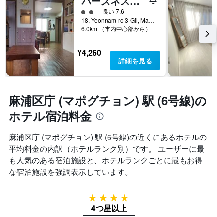
バーズネスト ホステル ホンデ
2​クラス評価
良い 7.6
18, Yeonnam-ro 3-Gil, Mapo-gu, ソウル, 韓国
6.0km （市内中心部から）
¥4,260
詳細を見る
麻浦区庁 (マポグチョン) 駅 (6号線)の
ホテル宿泊料金
麻浦区庁 (マポグチョン) 駅 (6号線)の近くにあるホテルの
平均料金の内訳（ホテルランク別）です。 ユーザーに最
も人気のある宿泊施設と、ホテルランクごとに最もお得
な宿泊施設を強調表示しています。
4つ星
4つ星以上