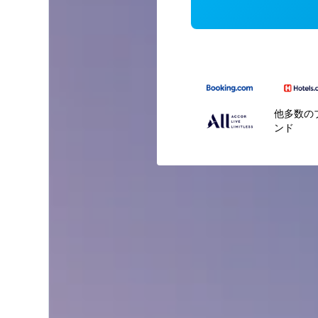
他多数の
ンド