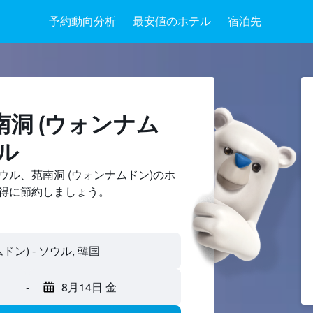
予約動向分析
最安値のホテル
宿泊先
洞 (ウォンナム
ル
ル、苑南洞 (ウォンナムドン)のホ
得に節約しましょう。
-
8月14日 金