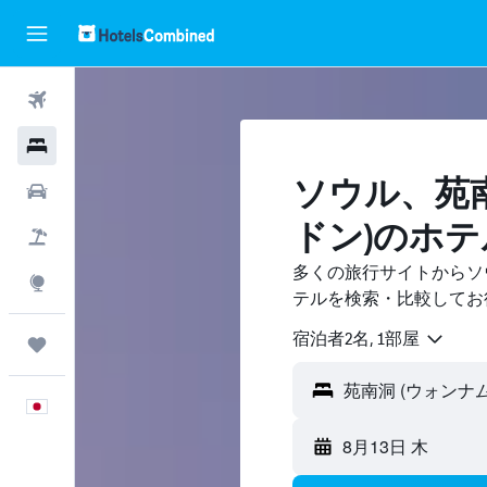
航空券
ホテル
ソウル、苑南
レンタカー
ドン)のホテ
航空券+ホテル
多くの旅行サイトからソウ
Explore
テルを検索・比較してお
宿泊者2名, 1​部屋
Trips
日本語
8月13日 木