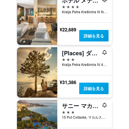
ホテル メテオール
4つ星
Kralja Petra Krešimira IV No.19, マカルスカ, クロアチア
¥22,689
詳細を見る
[Places] ダルマチア バイ ヴァラマール
3つ星
Kralja Petra Krešimira IV 41, マカルスカ, クロアチア
¥31,386
詳細を見る
サニー マカルスカ バイ ヴァラマール
3つ星
15 Put Cvitacke, マカルスカ, クロアチア