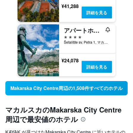
¥41,288
詳細を見る
アパートホテル ミラマーレ
4つ星
Šetalište sv. Petra 1, マカルスカ, クロアチア
¥24,078
詳細を見る
Makarska City Centre周辺の1,508件すべてのホテル
マカルスカのMakarska City Centre
周辺で最安値のホテル
KAYAK が見つけたMakarska City Centre に近いホテルの