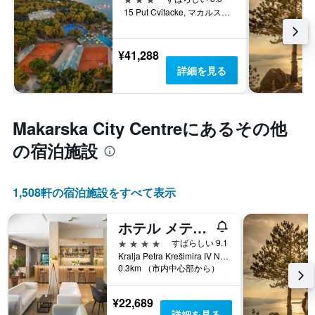
15 Put Cvitacke, マカルスカ, クロアチア
¥41,288
詳細を見る
Makarska City Centre​にあるその他
の宿泊施設
1,508​軒の宿泊施設をすべて表示
ホテル メテオール
4つ星
すばらしい 9.1
Kralja Petra Krešimira IV No.19, マカルスカ, クロアチア
0.3km （市内中心部から）
¥22,689
詳細を見る