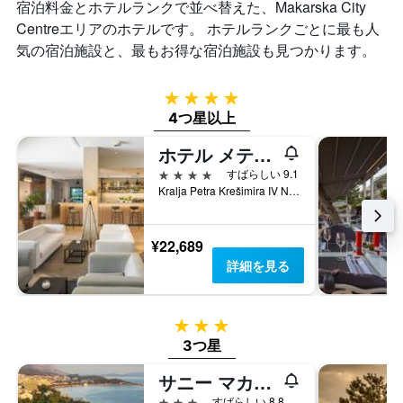
宿泊料金とホテルランクで並べ替えた、Makarska City
Centreエリアのホテルです。 ホテルランクごとに最も人
気の宿泊施設と、最もお得な宿泊施設も見つかります。
4つ星
4つ星以上
ホテル メテオール
4つ星
すばらしい 9.1
Kralja Petra Krešimira IV No.19, マカルスカ, クロアチア
¥22,689
詳細を見る
3つ星
3つ星
サニー マカルスカ バイ ヴァラマール
3つ星
すばらしい 8.8