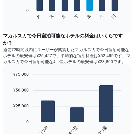
表
し
0
次
て
水
火
月
日
土
金
木
の
End
い
of
チ
ま
interactive
ャ
chart
す
ー
マカルスカで今日宿泊可能なホテル​の料金はいくらです
表
ト
か？
の
は、
X
過去72時間以内にユーザーが閲覧したマカルスカで今日宿泊可能な
曜
軸
ホテル​の最安値は¥25,427で、平均的な宿泊料金は¥52,499です。マ
日
1​
カルスカで今日宿泊可能な4つ星ホテル​の最安値は¥23,600​です。
ご
本
と
は、
¥75,000
の
月
客
Bar
Chart
を
graphic.
室
chart
表
¥50,000
with
の
し
3
平
て
bars.
均
い
¥25,000
料
ま
次
金
す。
の
を
0
表
表
表
4​つ星​
3​つ星​
5​つ星​
の
は、
し
Y
End