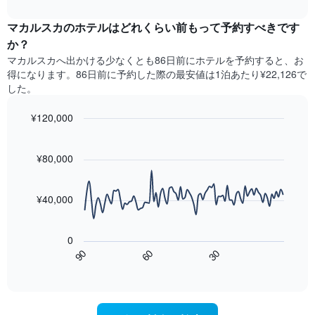
去
interactive
ル
1​
3
chart
ラ
本
マカルスカのホテル​はどれくらい前もって予約すべきです
日
ン
は、
間
か？
ク
客
に
マカルスカ​へ出かける少なくとも86日前にホテルを予約すると、お
ご
室
見
と
得になります。86日前に予約した際の最安値は1泊あたり¥22,126で
の
つ
に
した。
平
か
集
均
っ
計
¥120,000
料
た
し
金
今
Line
Chart
て
graphic.
chart
を
週
表
with
¥80,000
表
末
示
90
し
の
data
し
て
客
points.
た
¥40,000
い
室
も
ま
の
次
の
す
平
の
で
0
均
表
す
90
60
30
料
は、
End
表
金
of
宿
の
interactive
を
泊
chart
X
ホ
日
軸
テ
に
1