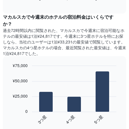
過
て
of
軸
去
interactive
い
1​
3
chart
ま
本
マカルスカ​で今週末のホテル​の宿泊料金はいくらです
日
す
は、
間
か？
表
客
に
の
過去72時間以内に閲覧された、マカルスカ​で今週末に宿泊可能なホ
室
見
X
テル​の最安値は1泊¥24,817です。今週末に3つ星ホテルを特にお探
の
つ
軸
しなら、当社のユーザーは1泊¥33,231​の最安値で閲覧しています。
平
か
1​
マカルスカの4つ星ホテルの場合、最近閲覧された最安値は、今週末
均
っ
本
1泊¥24,817でした。
料
た
は、
金
本
曜
を
¥75,000
日
日
表
の
Bar
Chart
を
し
graphic.
chart
客
表
¥50,000
with
て
室
し
3
い
の
て
bars.
ま
平
い
¥25,000
す
均
ま
次
料
す。
の
金
0
表
表
を
4​つ星​
3​つ星​
5​つ星​
の
は、
ホ
Y
End
過
テ
of
軸