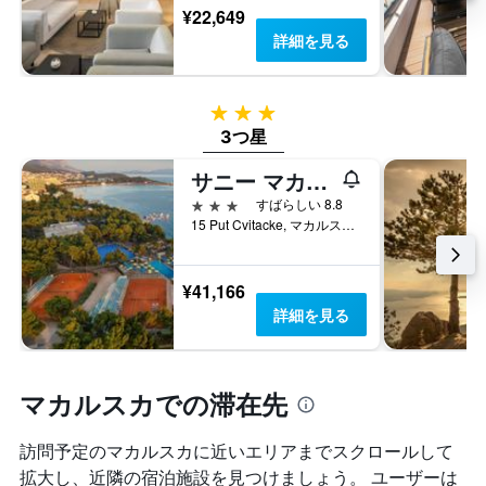
表
い
¥22,649
平
の
ま
均
詳細を見る
Y
す
料
軸
表
金
1
の
を
本
3つ星
Y
表
は、
軸
3つ星
し
過
1
て
去
サニー マカルスカ バイ ヴァラマール
本
い
3
は、
ま
3つ星
すばらしい 8.8
日
客
す
15 Put Cvitacke, マカルスカ, クロアチア
間
室
に
の
見
平
¥41,166
つ
均
詳細を見る
か
料
っ
金
た
を
今
表
マカルスカでの滞在先
週
し
末
て
の
い
訪問予定のマカルスカに近いエリアまでスクロールして
客
ま
拡大し、近隣の宿泊施設を見つけましょう。 ユーザーは
室
す