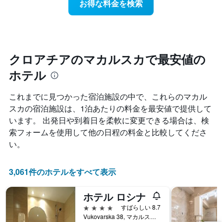
お得な料金を検索
ル
近
本
ラ
づ
は、
ン
く
ホ
ク
に
テ
ご
つ
ル
と
れ
クロアチアのマカルスカで最安値の
ラ
に
て
ン
集
ホテル
客
ク
計
室
ご
し
料
と
これまでに見つかった宿泊施設の中で、これらのマカル
て
金
の
スカ​の宿泊施設は、1泊あたりの料金を最安値で提供して
表
が
カ
示
います。 出発日や到着日を柔軟に変更できる場合は、検
ど
テ
し
の
ゴ
索フォームを使用して他の日程の料金と比較してくださ
た
よ
リ
い。
も
う
ー
の
に
を
で
変
表
3,061件のホテルをすべて表示
す
化
し
表
す
て
の
ホテル ロシナ
る
い
X
か
ま
4つ星
すばらしい 8.7
軸
を
す。
Vukovarska 38, マカルスカ, クロアチア
1