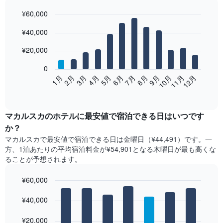
¥60,000
Bar
Chart
¥40,000
graphic.
chart
with
12
¥20,000
bars.
0
次
2月
5月
8月
11月
1月
4月
7月
10月
3月
6月
9月
12月
の
End
of
表
interactive
は、
chart
月
マカルスカ​の​ホテル​に最安値で宿泊できる日はいつです
ご
か？
と
マカルスカ​で最安値で宿泊できる日は金曜日​（¥44,491）です。一
の
方、1泊あたりの平均宿泊料金が¥54,901となる木曜日​が最も高くな
客
ることが予想されます。
室
の
¥60,000
平
均
Bar
Chart
graphic.
料
¥40,000
chart
with
金
7
を
¥20,000
bars.