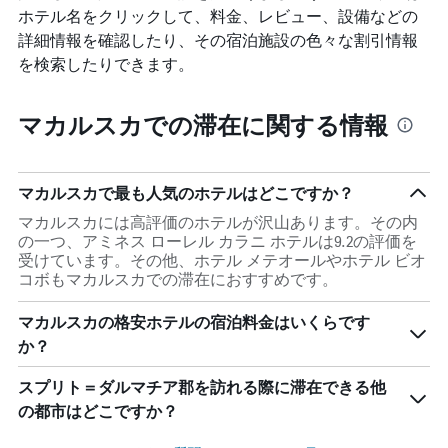
の
ホテル名をクリックして、料金、レビュー、設備などの
平
詳細情報を確認したり、その宿泊施設の色々な割引情報
均
を検索したりできます。
料
金
を
マカルスカでの滞在に関する情報
表
し
て
い
マカルスカで最も人気のホテルはどこですか？
ま
す
マカルスカには高評価のホテルが沢山あります。その内
の一つ、アミネス ローレル カラニ ホテルは9.2の評価を
受けています。その他、ホテル メテオールやホテル ビオ
コボもマカルスカでの滞在におすすめです。
マカルスカの格安ホテルの宿泊料金はいくらです
か？
スプリト＝ダルマチア郡を訪れる際に滞在できる他
の都市はどこですか？