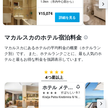
表
表
1.0km （市内中心部から）
本
し
の
は、
て
Y
¥15,074
ホ
い
軸
詳細を見る
テ
ま
1
ル
す
本
ラ
表
は、
ン
の
過
マカルスカのホテル宿泊料金
ク
X
去
ご
軸
3
と
1
マカルスカ​にあるホテルの平均料金の概要（ホテルラン
日
の
本
間
ク別）です。 また、ホテルランクごとに、最も人気のホ
カ
は、
に
テルと最もお得な料金を強調表示しています。
テ
宿
見
ゴ
泊
つ
リ
ま
か
4つ星
ー
で
っ
を
4つ星以上
の
た
表
日
本
ホテル メテオール
し
数
日
て
を
4つ星
すばらしい 9.1
の
い
表
Kralja Petra Krešimira IV No.19, マカルスカ, クロアチア
客
ま
し
室
す。
て
の