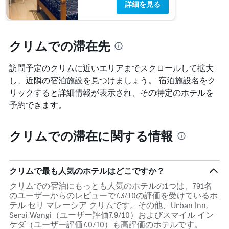
詳細を見る
本
は、
客
室
クリムでの滞在先
の
平
均
訪問予定のクリムに近いエリアまでスクロールして拡大
料
し、近隣の宿泊施設を見つけましょう。 宿泊施設名をク
金
リックすると詳細情報が表示され、その特定のホテルを
を
表
予約できます。
し
て
クリムでの滞在に関する情報
い
ま
す
クリムで最も人気のホテルはどこですか？
クリムでの宿泊にもっとも人気のホテルの1つは、791名
のユーザーからのレビューで7.3/10の評価を受けているホ
テル セリ マレーシア クリムです。その他、Urban Inn,
Serai Wangi（ユーザー評価7.9/10）およびスマイル イン
ケダ（ユーザー評価7.0/10）も高評価のホテルです。