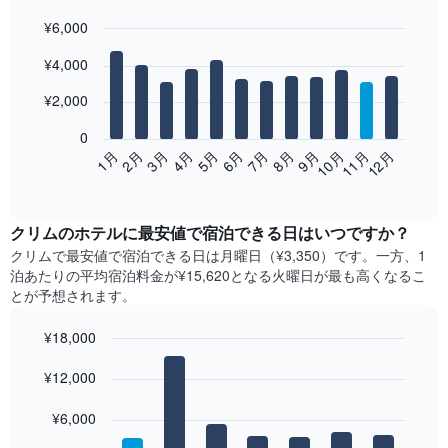
¥6,000
Bar
Chart
¥4,000
graphic.
chart
with
12
¥2,000
bars.
0
次
2月
5月
8月
11月
3月
6月
9月
12月
1月
4月
7月
10月
の
End
of
表
interactive
は、
chart
月
クリム​の​ホテル​に最安値で宿泊できる日はいつですか？
ご
クリム​で最安値で宿泊できる日は月曜日​（¥3,350）です。一方、1
と
泊あたりの平均宿泊料金が¥15,620となる火曜日​が最も高くなるこ
の
とが予想されます。
客
室
¥18,000
の
Bar
平
Chart
graphic.
¥12,000
chart
均
with
料
7
¥6,000
金
bars.
を