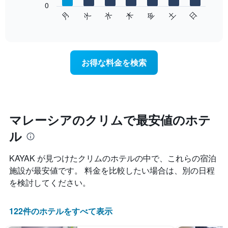
表
0
次
水
火
月
日
土
金
木
し
の
End
て
of
チ
interactive
い
ャ
chart
ま
ー
す
ト
お得な料金を検索
表
は、
の
曜
X
日
軸
ご
1​
と
本
の
マレーシアのクリムで最安値のホテ
は、
客
月
ル
室
を
の
表
平
KAYAK が見つけたクリムのホテルの中で、これらの宿泊
し
均
て
施設が最安値です。 料金を比較したい場合は、別の日程
料
い
を検討してください。
金
ま
を
す。
表
表
122件のホテルをすべて表示
し
の
て
Y