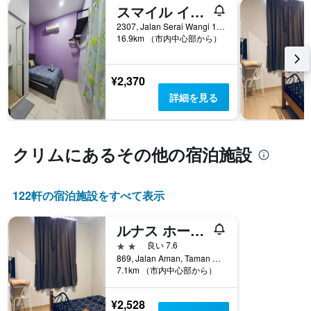
い
スマイル イン ケダ
軸
ま
1​
2307, Jalan Serai Wangi 10, Taman Serai Wangi 3&4, Padang Serai, クリム, マレーシア
す
本
16.9km （市内中心部から）
表
は、
の
客
X
室
¥2,370
軸
の
1​
詳細を見る
平
本
均
は、
料
曜
金
日
クリム​にあるその他の宿泊施設
を
を
表
表
し
し
122​軒の宿泊施設をすべて表示
て
て
い
い
ま
ルナス ホームステイ バイ ヨロッジ
ま
す
す。
2つ星
良い 7.6
表
869, Jalan Aman, Taman Sejahtera, クリム, マレーシア
の
7.1km （市内中心部から）
Y
軸
¥2,528
1​