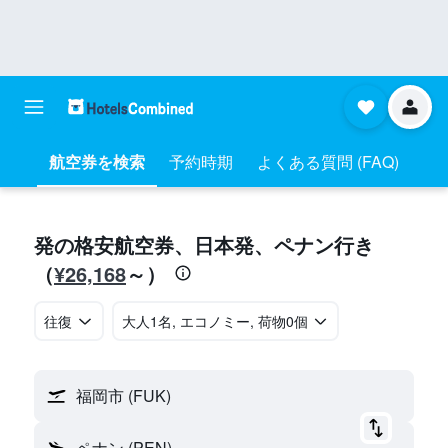
航空券を検索
予約時期
よくある質問 (FAQ)
​発の格安航空券、日本​発​、ペナン​行き​
¥26,168
（
​～）
往復
​大人1名, エコノミー, 荷物0個
福岡市 (FUK)
ペナン (PEN)