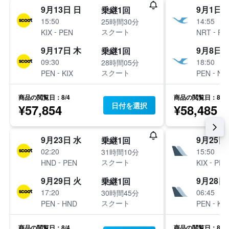
9月13日 日
9月1日 
乗継1回
15:50
14:55
25時間30分
-
-
スクート
KIX
PEN
NRT
PE
9月17日 木
9月8日 
乗継1回
09:30
18:50
28時間05分
-
-
スクート
PEN
KIX
PEN
NR
商品の閲覧日：8/4
商品の閲覧日：8/3
日付を選択
¥57,854
¥58,485
9月23日 水
9月25日
乗継1回
02:20
15:50
31時間10分
-
-
スクート
HND
PEN
KIX
PEN
9月29日 火
9月28日
乗継1回
17:20
06:45
30時間45分
-
-
スクート
PEN
HND
PEN
KIX
商品の閲覧日：8/4
商品の閲覧日：8/3