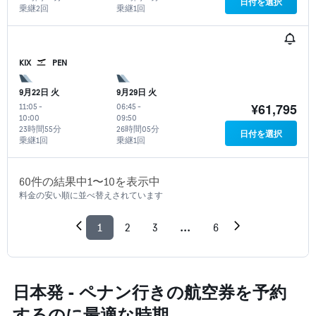
日付を選択
乗継2回
乗継1回
KIX
PEN
9月22日 火
9月29日 火
¥61,795
11:05
-
06:45
-
10:00
09:50
23時間55分
26時間05分
日付を選択
乗継1回
乗継1回
60​件の結果中1​〜10​を表示中
料金の安い順に並べ替えされています
1
2
3
...
6
日本発 - ペナン​行きの航空券を予約
するのに最適な時期