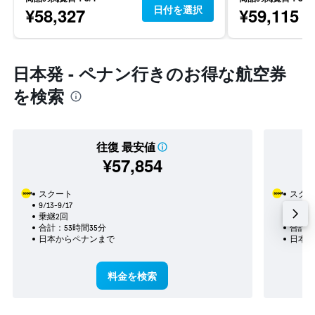
日付を選択
¥58,327
¥59,115
日本発 - ペナン行きのお得な航空券
を検索
往復 最安値
¥57,854
スクート
スクー
9/13-9/17
10/4
乗継2回
乗継1
合計：53時間35分
合計：
日本​からペナン​まで
日本​
料金を検索