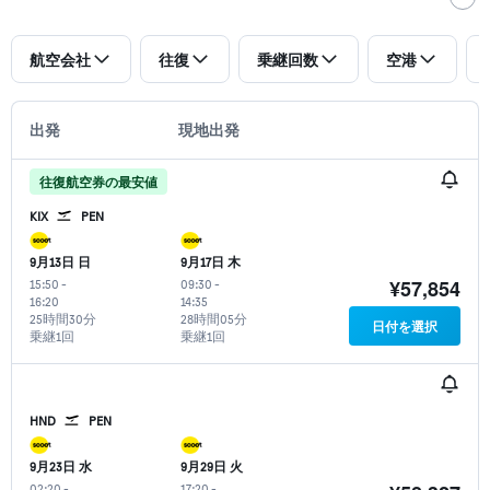
航空会社
往復
乗継回数
空港
出発
現地出発
往復航空券の最安値
KIX
PEN
9月13日 日
9月17日 木
¥57,854
15:50
-
09:30
-
16:20
14:35
25時間30分
28時間05分
日付を選択
乗継1回
乗継1回
HND
PEN
9月23日 水
9月29日 火
02:20
-
17:20
-