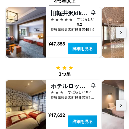
4つ星以上
旧軽井沢kikyoキュリオ・コレクションbyヒルトン
5つ星
すばらしい
9.2
長野県軽井沢町軽井沢491-5
¥47,858
詳細を見る
3つ星
3つ星
ホテルロッソ軽井沢
3つ星
すばらしい 8.7
長野県軽井沢町軽井沢東154-2
¥17,632
詳細を見る