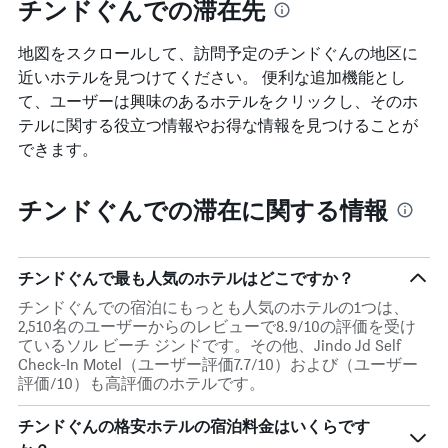
チンドぐんでの滞在先
表
い
平
の
ま
均
Y
す
地図をスクロールして、訪問予定のチンドぐん​の地区に
料
軸
表
金
近いホテルを見つけてください。 便利な追加機能とし
1
の
を
て、ユーザーは興味のあるホテルをクリックし、そのホ
本
Y
表
は、
テルに関する役立つ情報やお得な情報を見つけることが
軸
し
過
1
できます。
て
去
本
い
3
は、
ま
日
客
チンドぐんでの滞在に関する情報
す
間
室
に
の
見
平
つ
均
チンドぐんで最も人気のホテルはどこですか？
か
料
チンドぐんでの宿泊にもっとも人気のホテルの1つは、
っ
金
2,510名のユーザーからのレビューで8.9/10の評価を受け
た
を
ているソル ビーチ ジンドです。その他、Jindo Jd Self
今
表
Check-In Motel（ユーザー評価7.7/10）および（ユーザー
週
し
評価/10）も高評価のホテルです。
末
て
の
い
客
チンドぐんの格安ホテルの宿泊料金はいくらです
ま
室
す