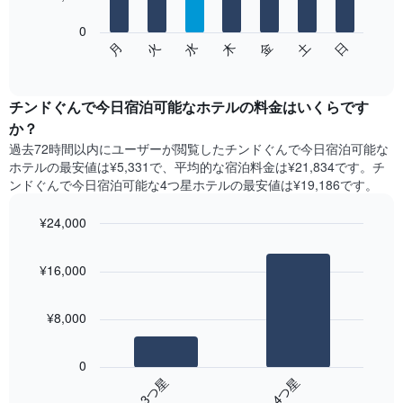
表
し
0
次
て
水
火
月
日
土
金
木
の
End
い
of
チ
ま
interactive
ャ
chart
す
ー
チンドぐんで今日宿泊可能なホテル​の料金はいくらです
表
ト
か？
の
は、
X
過去72時間以内にユーザーが閲覧したチンドぐんで今日宿泊可能な
曜
軸
ホテル​の最安値は¥5,331で、平均的な宿泊料金は¥21,834です。チ
日
1​
ンドぐんで今日宿泊可能な4つ星ホテル​の最安値は¥19,186​です。
ご
本
と
は、
¥24,000
の
月
客
Bar
Chart
を
graphic.
室
chart
表
¥16,000
with
の
し
2
平
て
bars.
均
い
¥8,000
料
ま
次
金
す。
の
を
0
表
表
表
3​つ星​
4​つ星​
の
は、
し
Y
End