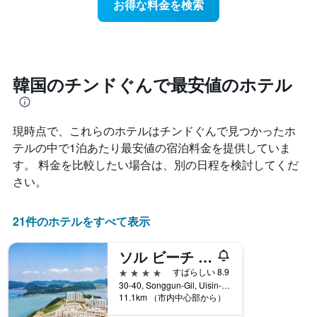
お得な料金を検索
ル
近
本
ラ
づ
は、
ン
く
ホ
ク
に
テ
ご
つ
ル
と
れ
韓国のチンドぐんで最安値のホテル
ラ
に
て
ン
集
客
ク
計
室
ご
し
現時点で、これらのホテルはチンドぐん​で見つかったホ
料
と
て
金
テルの中で1泊あたり最安値の宿泊料金を提供していま
の
表
が
カ
す。 料金を比較したい場合は、別の日程を検討してくだ
示
ど
テ
さい。
し
の
ゴ
た
よ
リ
も
う
ー
21件のホテルをすべて表示
の
に
を
で
変
表
す
化
ソル ビーチ ジンド
し
表
す
て
4つ星
すばらしい 8.9
の
る
い
30-40, Songgun-Gil, Uisin-Myeon, チンドぐん, 韓国
X
か
ま
11.1km （市内中心部から）
軸
を
す。
1