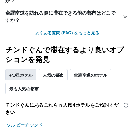
か？
の
平
全羅南道を訪れる際に滞在できる他の都市はどこで
均
すか？
料
金
を
よくある質問 (FAQ) をもっと見る
表
し
チンドぐんで滞在するより良いオプ
て
い
ションを発見
ま
す
4つ星ホテル
人気の都市
全羅南道のホテル
最も人気の都市
チンドぐん​にあるこれらｎ人気4ホテルをご検討くだ
さい
ソル ビーチ ジンド