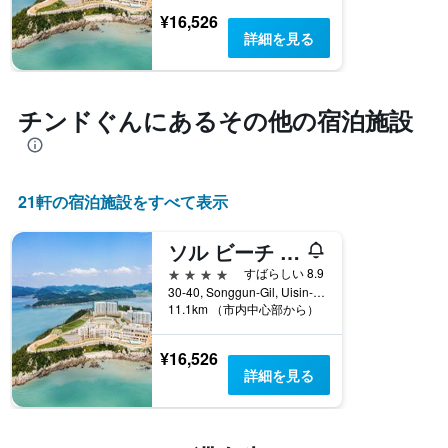
表
表
本
¥16,526
し
の
は、
詳細を見る
て
Y
ホ
い
軸
テ
ま
1
ル
す
本
ラ
チンドぐん​にあるその他の宿泊施設
表
は、
ン
の
過
ク
X
去
ご
軸
3
と
1
日
21​軒の宿泊施設をすべて表示
の
本
間
カ
は、
に
テ
ソル ビーチ ジンド
宿
見
ゴ
泊
つ
4つ星
すばらしい 8.9
リ
ま
か
30-40, Songgun-Gil, Uisin-Myeon, チンドぐん, 韓国
ー
で
11.1km （市内中心部から）
っ
を
の
た
表
日
本
¥16,526
し
数
日
詳細を見る
て
を
の
い
表
客
ま
し
室
す。
て
の