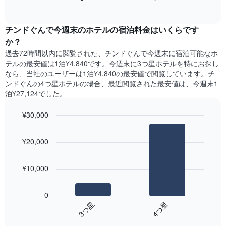
過
て
of
軸
去
interactive
い
1​
3
chart
ま
本
チンドぐん​で今週末のホテル​の宿泊料金はいくらです
日
す
は、
間
か？
表
客
に
の
過去72時間以内に閲覧された、チンドぐん​で今週末に宿泊可能なホ
室
見
X
テル​の最安値は1泊¥4,840です。今週末に3つ星ホテルを特にお探し
の
つ
軸
なら、当社のユーザーは1泊¥4,840​の最安値で閲覧しています。チ
平
か
1​
ンドぐんの4つ星ホテルの場合、最近閲覧された最安値は、今週末1
均
っ
本
泊¥27,124でした。
料
た
は、
金
本
曜
を
¥30,000
日
日
表
の
Bar
Chart
を
し
graphic.
chart
客
表
¥20,000
with
て
室
し
2
い
の
て
bars.
ま
平
い
¥10,000
す
均
ま
次
料
す。
の
金
0
表
表
を
3​つ星​
4​つ星​
の
は、
ホ
Y
End
過
テ
of
軸