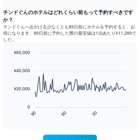
去
interactive
ル
1​
3
chart
ラ
本
チンドぐんのホテル​はどれくらい前もって予約すべきです
日
ン
は、
間
か？
ク
客
に
チンドぐん​へ出かける少なくとも89日前にホテルを予約すると、お
ご
室
見
と
得になります。89日前に予約した際の最安値は1泊あたり¥11,289で
の
つ
に
した。
平
か
集
均
っ
計
¥60,000
料
た
し
金
今
Line
Chart
て
graphic.
chart
を
週
表
with
¥40,000
表
末
示
90
し
の
data
し
て
客
points.
た
¥20,000
い
室
も
ま
の
次
の
す
平
の
で
0
均
表
す
60
90
30
料
は、
End
表
金
of
宿
の
interactive
を
泊
chart
X
ホ
日
軸
テ
に
1