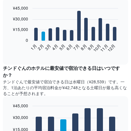
¥45,000
Bar
Chart
¥30,000
graphic.
chart
with
12
¥15,000
bars.
0
次
2月
5月
8月
11月
1月
4月
7月
10月
3月
6月
9月
12月
の
End
of
表
interactive
は、
chart
月
チンドぐん​の​ホテル​に最安値で宿泊できる日はいつです
ご
か？
と
チンドぐん​で最安値で宿泊できる日は水曜日​（¥28,539）です。一
の
方、1泊あたりの平均宿泊料金が¥42,748となる土曜日​が最も高くな
客
ることが予想されます。
室
の
¥45,000
平
均
Bar
Chart
graphic.
料
¥30,000
chart
with
金
7
を
¥15,000
bars.