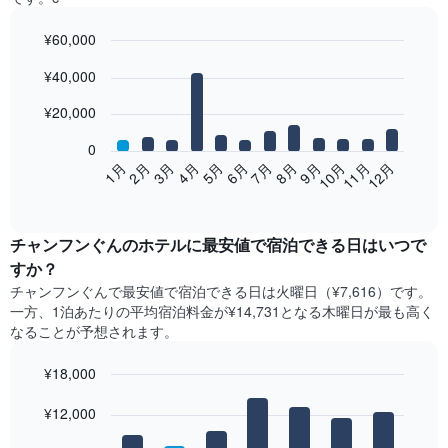
¥60,000
Bar
Chart
¥40,000
graphic.
chart
with
12
¥20,000
bars.
0
次
2月
5月
8月
11月
1月
4月
7月
10月
3月
6月
9月
12月
の
End
of
表
interactive
は、
chart
月
チャンフンぐん​の​ホテル​に最安値で宿泊できる日はいつで
ご
すか？
と
チャンフンぐん​で最安値で宿泊できる日は火曜日​（¥7,616）です。
の
一方、1泊あたりの平均宿泊料金が¥14,731となる木曜日​が最も高く
客
なることが予想されます。
室
の
¥18,000
平
均
Bar
Chart
graphic.
料
¥12,000
chart
with
金
7