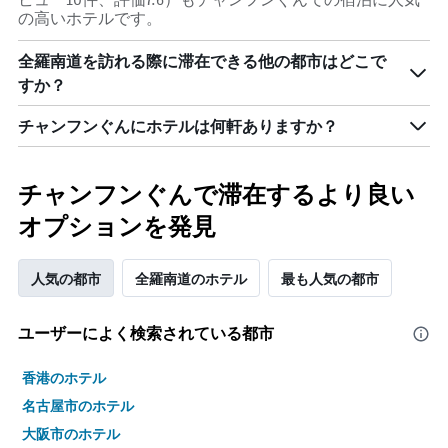
数
の高いホテルです。
を
表
全羅南道を訪れる際に滞在できる他の都市はどこで
し
て
すか？
い
ま
チャンフンぐんにホテルは何軒ありますか？
す
表
の
チャンフンぐんで滞在するより良い
Y
軸
オプションを発見
1
本
は、
人気の都市
全羅南道のホテル
最も人気の都市
客
室
の
ユーザーによく検索されている都市
平
均
香港のホテル
料
名古屋市のホテル
金
を
大阪市のホテル
表