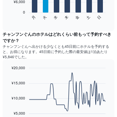
を
¥6,000
bars.
表
し
0
次
て
水
火
月
日
土
金
木
の
End
い
of
チ
ま
interactive
ャ
chart
す
ー
チャンフンぐんのホテル​はどれくらい前もって予約すべき
表
ト
ですか？
の
は、
X
チャンフンぐん​へ出かける少なくとも45日前にホテルを予約する
曜
軸
と、お得になります。45日前に予約した際の最安値は1泊あたり
日
1​
¥5,846でした。
ご
本
と
は、
¥20,000
の
月
客
Line
Chart
を
graphic.
室
chart
表
with
¥15,000
の
し
90
平
て
data
均
points.
い
料
¥10,000
ま
金
す。
次
を
表
の
表
¥5,000
の
表