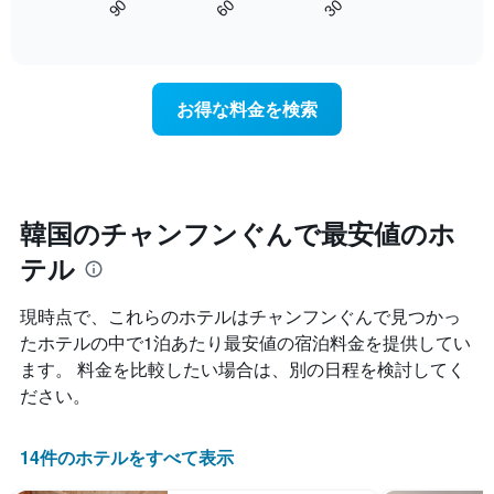
し
60
90
30
Y
は、
End
て
of
軸
宿
interactive
い
1​
泊
chart
ま
本
日
す
は、
に
お得な料金を検索
表
客
近
の
室
づ
X
の
く
軸
平
に
1​
均
つ
本
料
れ
韓国のチャンフンぐんで最安値のホ
は、
金
て
曜
テル
を
客
日
表
室
を
し
料
現時点で、これらのホテルはチャンフンぐん​で見つかっ
表
て
金
し
たホテルの中で1泊あたり最安値の宿泊料金を提供してい
い
が
て
ます。 料金を比較したい場合は、別の日程を検討してく
ま
ど
い
す
の
ださい。
ま
よ
す。
う
表
に
14件のホテルをすべて表示
の
変
Y
化