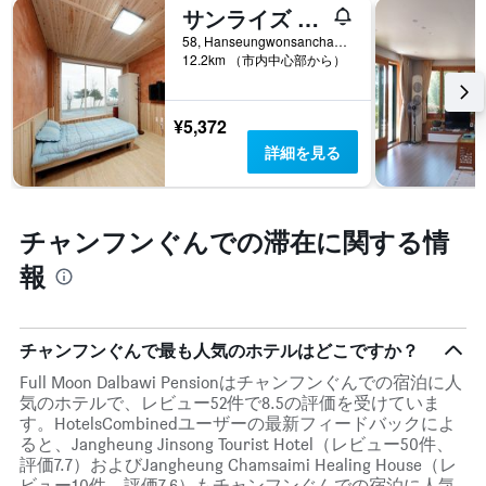
軸
サンライズ イェオダジ ペンション
す
1​
る
58, Hanseungwonsanchaek-Gil, チャンフンぐん, 韓国
本
12.2km （市内中心部から）
か
は、
を
客
表
室
し
¥5,372
の
て
詳細を見る
平
い
均
ま
料
す
金
表
チャンフンぐんでの滞在に関する情
を
の
表
X
報
し
軸
て
1
い
本
ま
は、
チャンフンぐんで最も人気のホテルはどこですか？
す
宿
Full Moon Dalbawi Pensionはチャンフンぐんでの宿泊に人
泊
気のホテルで、レビュー52件で8.5の評価を受けていま
ま
す。HotelsCombinedユーザーの最新フィードバックによ
で
ると、Jangheung Jinsong Tourist Hotel（レビュー50件、
の
評価7.7）およびJangheung Chamsaimi Healing House（レ
日
ビュー10件、評価7.6）もチャンフンぐんでの宿泊に人気