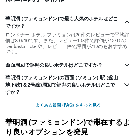
い
表
客
ま
し
室
す。
て
の
華明洞 (ファミョンドン)で最も人気のホテルはどこ
表
い
平
の
ですか？
ま
均
Y
す
料
ロンドナー ホテル ファミョンは20件のレビューで平均評
軸
表
金
価は8.0/10です。また、レビュー108件で評価が7.5/10の
1
の
を
Denbasta Hotelや、レビュー件で評価が/10のもおすすめ
本
Y
表
です。
は、
軸
し
過
1
て
去
西面周辺で評判の良いホテルはどこですか？
本
い
3
は、
ま
日
華明洞 (ファミョンドン)の西面 (ソミョン) 駅 (釜山
客
す
間
室
地下鉄1＆2号線)周辺で評判の良いホテルはどこで
に
の
すか？
見
平
つ
均
よくある質問 (FAQ) をもっと見る
か
料
っ
金
た
を
華明洞 (ファミョンドン)で滞在するよ
今
表
週
し
り良いオプションを発見
末
て