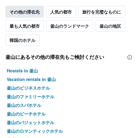
の
い
客
ま
その他の滞在先
人気の都市
旅行を完璧なものに
室
す
の
最も人気の都市
釜山のランドマーク
釜山の地区
平
均
料
韓国のホテル
金
を
表
釜山​にあるその他の滞在先もご検討ください
し
て
Hostels in 釜山
い
Vacation rentals in 釜山
ま
す
釜山のビジネスホテル
釜山のファミリーホテル
釜山のスパホテル
釜山のビーチホテル
釜山のバジェットホテル
釜山のロマンティックホテル