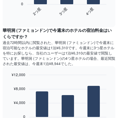
の
表
0
の
表
し
3​つ星​
4​つ星​
2​つ星​
Y
は、
て
軸
End
過
い
of
1​
去
interactive
ま
本
3
chart
す
は、
華明洞 (ファミョンドン)​で今週末のホテル​の宿泊料金はい
日
表
客
間
くらですか？
の
室
に
X
過去72時間以内に閲覧された、華明洞 (ファミョンドン)​で今週末に
の
見
軸
宿泊可能なホテル​の最安値は1泊¥6,310です。今週末に3つ星ホテル
平
つ
1​
を特にお探しなら、当社のユーザーは1泊¥6,310​の最安値で閲覧し
均
か
本
ています。華明洞 (ファミョンドン)の4つ星ホテルの場合、最近閲覧
料
っ
は、
された最安値は、今週末1泊¥8,944でした。
金
た
曜
を
本
日
表
¥12,000
日
を
し
の
Bar
Chart
表
て
graphic.
chart
客
し
¥8,000
い
with
室
て
3
ま
の
い
bars.
す
平
ま
¥4,000
均
す。
次
料
表
の
金
0
の
表