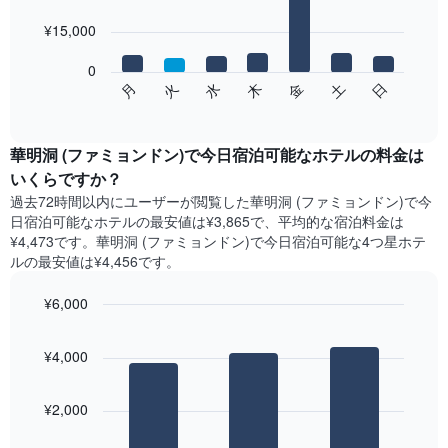
with
金
7
を
¥15,000
bars.
表
し
0
次
て
水
火
月
日
土
金
木
の
End
い
of
チ
ま
interactive
ャ
chart
す
ー
華明洞 (ファミョンドン)で今日宿泊可能なホテル​の料金は
表
ト
いくらですか？
の
は、
X
過去72時間以内にユーザーが閲覧した華明洞 (ファミョンドン)で今
曜
軸
日宿泊可能なホテル​の最安値は¥3,865で、平均的な宿泊料金は
日
1​
¥4,473です。華明洞 (ファミョンドン)で今日宿泊可能な4つ星ホテ
ご
本
ル​の最安値は¥4,456​です。
と
は、
の
月
¥6,000
客
を
室
Bar
Chart
表
の
graphic.
chart
し
¥4,000
with
平
て
3
均
い
bars.
料
ま
¥2,000
金
す。
次
を
表