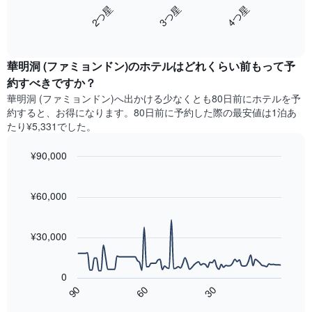
を
3​つ星​
2​つ星​
4​つ星​
Y
は、
ホ
軸
End
過
テ
of
1​
去
interactive
ル
本
3
chart
ラ
は、
華明洞 (ファミョンドン)のホテル​はどれくらい前もって予
日
ン
客
間
約すべきですか？
ク
室
に
華明洞 (ファミョンドン)​へ出かける少なくとも80日前にホテルを予
ご
の
見
と
約すると、お得になります。80日前に予約した際の最安値は1泊あ
平
つ
に
たり¥5,331でした。
均
か
集
料
っ
計
¥90,000
金
た
し
を
今
Line
Chart
て
graphic.
表
chart
週
表
with
¥60,000
し
末
示
90
て
の
data
し
い
客
points.
た
ま
¥30,000
室
も
す
の
次
の
平
の
で
0
均
表
す
60
90
30
料
は、
End
表
金
of
宿
の