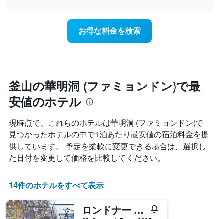
interactive
を
泊
chart
X
ホ
日
軸
テ
に
1
お得な料金を検索
ル
近
本
ラ
づ
は、
ン
く
ホ
ク
に
テ
ご
つ
ル
と
れ
釜山の華明洞 (ファミョンドン)で最
ラ
に
て
ン
集
安値のホテル
客
ク
計
室
ご
し
料
と
現時点で、これらのホテルは華明洞 (ファミョンドン)​で
て
金
の
見つかったホテルの中で1泊あたり最安値の宿泊料金を提
表
が
カ
示
供しています。 予定を柔軟に変更できる場合は、選択し
ど
テ
し
の
ゴ
た日付を変更して価格を比較してください。
た
よ
リ
も
う
ー
の
に
14件のホテルをすべて表示
を
で
変
表
す
化
し
ロンドナー ホテル ファミョン
表
す
て
の