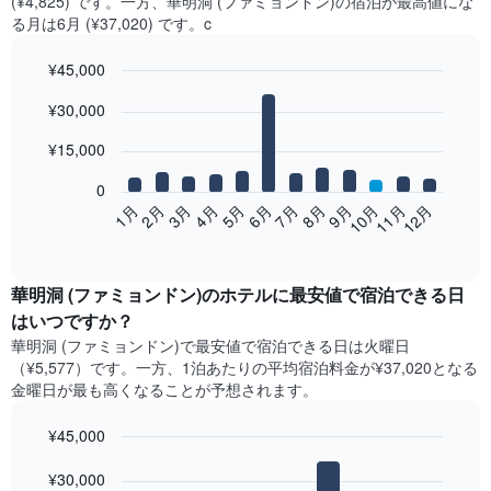
(¥4,825) です。一方、華明洞 (ファミョンドン)​の​宿泊が最高値にな
る月は6月​ (¥37,020) です。c
¥45,000
Bar
Chart
¥30,000
graphic.
chart
with
12
¥15,000
bars.
0
次
2月
5月
8月
11月
1月
4月
7月
10月
3月
6月
9月
12月
の
End
of
表
interactive
は、
chart
月
華明洞 (ファミョンドン)​の​ホテル​に最安値で宿泊できる日
ご
はいつですか？
と
華明洞 (ファミョンドン)​で最安値で宿泊できる日は火曜日​
の
（¥5,577）です。一方、1泊あたりの平均宿泊料金が¥37,020となる
客
金曜日​が最も高くなることが予想されます。
室
の
¥45,000
平
均
Bar
Chart
graphic.
料
¥30,000
chart