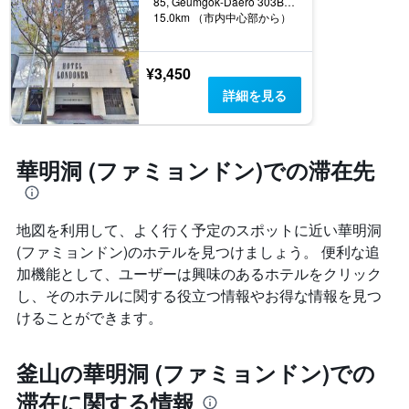
る
85, Geumgok-Daero 303Beon-Gil, 釜山, 韓国
い
X
15.0km （市内中心部から）
か
ま
軸
を
す。
1
表
表
本
し
¥3,450
の
は、
て
Y
詳細を見る
ホ
い
軸
テ
ま
1
ル
す
本
ラ
表
は、
華明洞 (ファミョンドン)での滞在先
ン
の
過
ク
X
去
ご
軸
3
と
1
地図を利用して、よく行く予定のスポットに近い華明洞
日
の
本
間
(ファミョンドン)のホテルを見つけましょう。 便利な追
カ
は、
に
加機能として、ユーザーは興味のあるホテルをクリック
テ
宿
見
ゴ
し、そのホテルに関する役立つ情報やお得な情報を見つ
泊
つ
リ
ま
けることができます。
か
ー
で
っ
を
の
た
表
日
釜山の華明洞 (ファミョンドン)での
本
し
数
日
滞在に関する情報
て
を
の