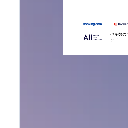
他多数の
ンド