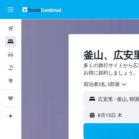
航空券
ホテル
釜山​、広安
レンタカー
多くの旅行サイトから広
航空券+ホテル
お得に節約しましょう。
Explore
宿泊者2名, 1​部屋
Trips
8月13日 木
日本語