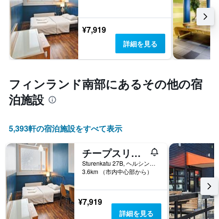
¥7,919
詳細を見る
フィンランド南部​にあるその他の宿
泊施設
5,393​軒の宿泊施設をすべて表示
チープスリープ ホステル ヘルシンキ
Sturenkatu 27B, ヘルシンキ, Uusimaa, フィンランド
3.6km （市内中心部から）
¥7,919
詳細を見る