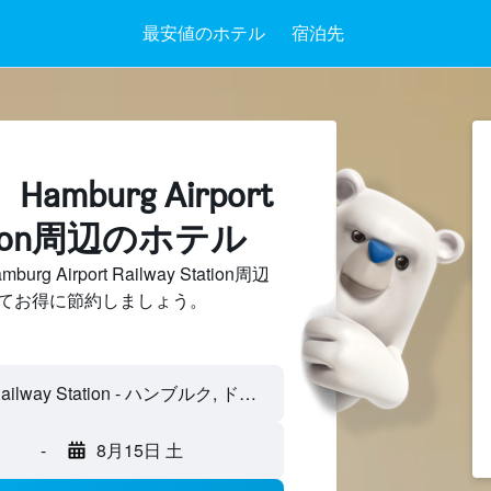
最安値のホテル
宿泊先
mburg Airport
tation周辺のホテル
Airport Railway Station周辺
てお得に節約しましょう。
-
8月15日 土