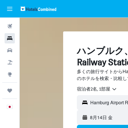
航空券
ホテル
ハンブルク​、Ha
レンタカー
Railway S
航空券+ホテル
多くの旅行サイトからHamburg 
Explore
のホテルを検索・比較し
宿泊者2名, 1​部屋
Trips
日本語
8月14日 金