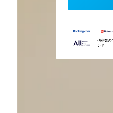
他多数の
ンド