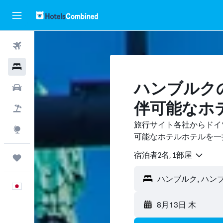
航空券
ホテル
ハンブルク
レンタカー
伴可能なホ
航空券+ホテル
旅行サイト各社からドイ
Explore
可能なホテルホテルを一
宿泊者2名, 1​部屋
Trips
日本語
8月13日 木