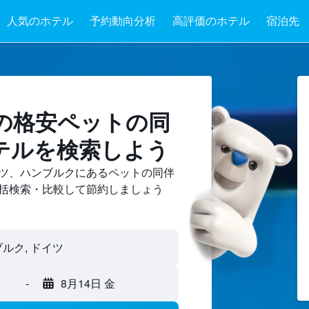
人気のホテル
予約動向分析
高評価のホテル
宿泊先
の格安ペットの同
テル​を検索しよう
ツ​、ハンブルクにあるペットの同伴
括検索・比較して節約しましょう
-
8月14日 金