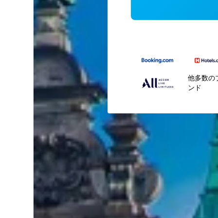
他多数の
ンド