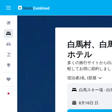
航空券
ホテル
白馬村​、
レンタカー
ホテル
航空券+ホテル
多くの旅行サイトから白
Explore
較してお得に節約しまし
宿泊者2名, 1​部屋
Trips
日本語
8月16日 日