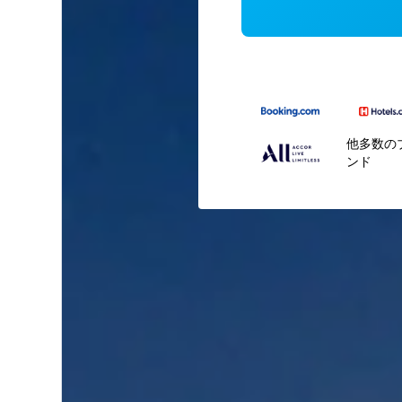
他多数の
ンド