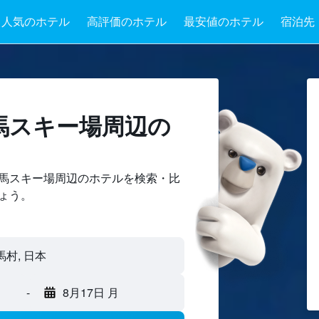
人気のホテル
高評価のホテル
最安値のホテル
宿泊先
白馬スキー場周辺の
馬スキー場周辺のホテルを検索・比
ょう。
-
8月17日 月