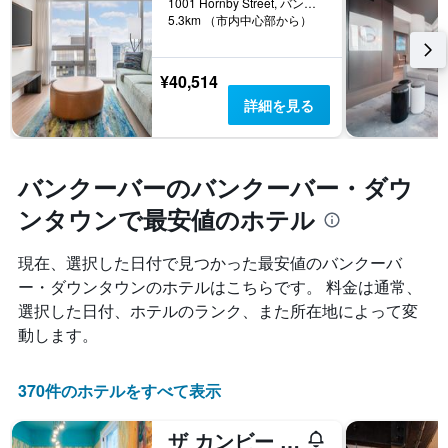
る
1001 Hornby Street, バンクーバー, BC, カナダ
い
X
5.3km （市内中心部から）
か
ま
軸
を
す。
1
表
表
本
し
¥40,514
の
は、
て
Y
詳細を見る
ホ
い
軸
テ
ま
1
ル
す
本
ラ
表
は、
バンクーバーのバンクーバー・ダウ
ン
の
過
ク
X
ンタウンで最安値のホテル
去
ご
軸
3
と
1
日
現在、選択した日付で見つかった最安値のバンクーバ
の
本
間
カ
ー・ダウンタウンのホテルはこちらです。 料金は通常、
は、
に
テ
宿
選択した日付、ホテルのランク、また所在地によって変
見
ゴ
泊
つ
動します。
リ
ま
か
ー
で
っ
を
の
た
370件のホテルをすべて表示
表
日
本
し
数
日
て
ザ カンビー ホステル セイモア
を
の