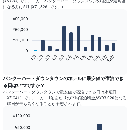
(¥5,289) です。一方、バンクーバー・ダウンタウン​の​宿泊が最高値
になる月は5月​ (¥71,826) です。c
¥90,000
Bar
Chart
¥60,000
graphic.
chart
with
12
¥30,000
bars.
0
次
2月
5月
8月
11月
1月
4月
7月
10月
3月
6月
9月
12月
の
End
of
表
interactive
は、
chart
月
バンクーバー・ダウンタウン​の​ホテル​に最安値で宿泊でき
ご
る日はいつですか？
と
バンクーバー・ダウンタウン​で最安値で宿泊できる日は水曜日​
の
（¥7,641）です。一方、1泊あたりの平均宿泊料金が¥93,020となる
客
土曜日​が最も高くなることが予想されます。
室
の
¥120,000
平
均
Bar
Chart
graphic.
料
¥80,000
chart