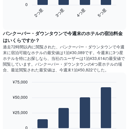
の
表
0
の
表
し
2​つ星​
3​つ星​
4​つ星​
5​つ星​
Y
は、
て
軸
End
過
い
of
1​
去
interactive
ま
本
3
chart
す
は、
バンクーバー・ダウンタウン​で今週末のホテル​の宿泊料金
日
表
客
間
はいくらですか？
の
室
に
X
過去72時間以内に閲覧された、バンクーバー・ダウンタウン​で今週
の
見
軸
末に宿泊可能なホテル​の最安値は1泊¥30,089です。今週末に3つ星
平
つ
1​
ホテルを特にお探しなら、当社のユーザーは1泊¥33,614​の最安値で
均
か
本
閲覧しています。バンクーバー・ダウンタウンの4つ星ホテルの場
料
っ
は、
合、最近閲覧された最安値は、今週末1泊¥50,822でした。
金
た
曜
を
本
日
表
¥75,000
日
を
し
の
Bar
Chart
表
て
graphic.
chart
客
し
¥50,000
い
with
室
て
4
ま
の
い
bars.
す
平
ま
¥25,000
均
す。
次
料
表
の
金
0
の