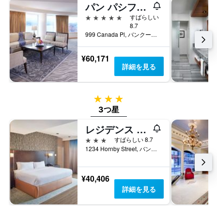
パン パシフィック バンクーバー
の
い
客
5つ星
すばらしい
ま
室
8.7
す
の
999 Canada Pl, バンクーバー, BC, カナダ
平
均
¥60,171
料
詳細を見る
金
を
表
し
3つ星
て
3つ星
い
ま
レジデンス イン バイ マリオット バンクーバー ダウンタウン
す
3つ星
すばらしい 8.7
1234 Hornby Street, バンクーバー, BC, カナダ
¥40,406
詳細を見る