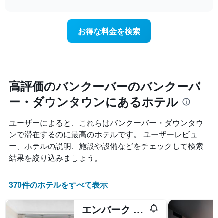
interactive
を
泊
chart
X
ホ
日
軸
テ
に
1
お得な料金を検索
ル
近
本
ラ
づ
は、
ン
く
ホ
ク
に
テ
ご
つ
ル
と
れ
高評価のバンクーバーのバンクーバ
ラ
に
て
ン
集
ー・ダウンタウンにあるホテル
客
ク
計
室
ご
し
料
と
ユーザーによると、これらはバンクーバー・ダウンタウ
て
金
の
ン​で滞在するのに最高のホテルです。 ユーザーレビュ
表
が
カ
示
ー、ホテルの説明、施設や設備などをチェックして検索
ど
テ
し
の
ゴ
結果を絞り込みましょう。
た
よ
リ
も
う
ー
の
に
370件のホテルをすべて表示
を
で
変
表
す
化
し
エンバーク バンクーバー
表
す
て
の