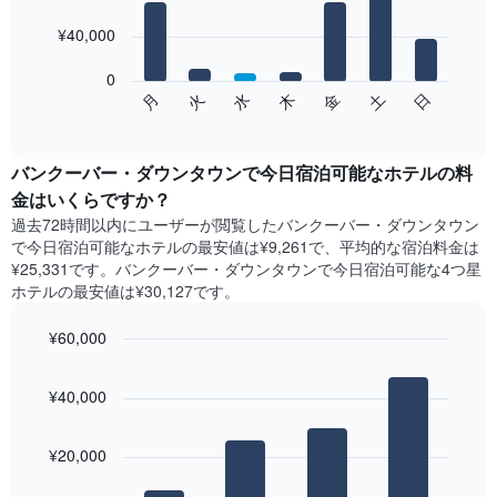
with
金
7
を
¥40,000
bars.
表
し
0
次
て
日
水
土
火
金
月
木
の
End
い
of
チ
ま
interactive
ャ
chart
す
ー
バンクーバー・ダウンタウンで今日宿泊可能なホテル​の料
表
ト
金はいくらですか？
の
は、
X
過去72時間以内にユーザーが閲覧したバンクーバー・ダウンタウン
曜
軸
で今日宿泊可能なホテル​の最安値は¥9,261で、平均的な宿泊料金は
日
1​
¥25,331です。バンクーバー・ダウンタウンで今日宿泊可能な4つ星
ご
本
ホテル​の最安値は¥30,127​です。
と
は、
の
月
¥60,000
客
を
室
Bar
Chart
表
の
graphic.
chart
し
¥40,000
with
平
て
4
均
い
bars.
料
ま
¥20,000
金
す。
次
を
表