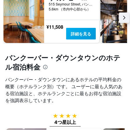
い
表
客
515 Seymour Street, バンクーバー, BC, カナダ
ま
し
5.6km （市内中心部から）
室
す。
て
の
表
い
平
の
ま
均
¥11,508
Y
す
料
詳細を見る
軸
表
金
1
の
を
本
Y
表
は、
軸
し
バンクーバー・ダウンタウンのホテ
過
1
て
去
本
ル宿泊料金
い
3
は、
ま
日
客
す
間
バンクーバー・ダウンタウン​にあるホテルの平均料金の
室
に
の
概要（ホテルランク別）です。 ユーザーに最も人気のあ
見
平
る宿泊施設と、ホテルランクごとに最もお得な宿泊施設
つ
均
を強調表示しています。
か
料
っ
金
た
を
4つ星
今
表
4つ星以上
週
し
末
て