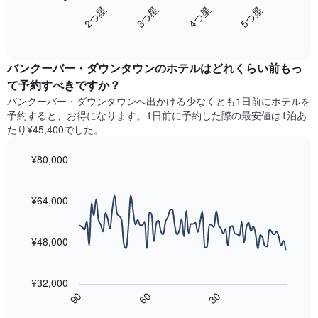
表
を
2​つ星​
3​つ星​
4​つ星​
5​つ星​
Y
は、
ホ
軸
End
過
テ
of
1​
去
interactive
ル
本
3
chart
ラ
は、
バンクーバー・ダウンタウンのホテル​はどれくらい前もっ
日
ン
客
間
て予約すべきですか？
ク
室
に
バンクーバー・ダウンタウン​へ出かける少なくとも1日前にホテルを
ご
の
見
と
予約すると、お得になります。1日前に予約した際の最安値は1泊あ
平
つ
に
たり¥45,400でした。
均
か
集
料
っ
計
¥80,000
金
た
し
を
今
Line
Chart
て
graphic.
表
chart
週
表
with
¥64,000
し
末
示
90
て
の
data
し
い
客
points.
た
ま
¥48,000
室
も
す
の
次
の
平
の
で
¥32,000
均
表
す
60
90
30
料
は、
End
表
金
of
宿
の